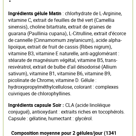
Ingrédients gélule Matin
: chlorhydrate de L-Arginine,
vitamine C, extrait de feuilles de thé vert (Camellia
sinensis), choline bitartrate, extrait de graines de
guarana (Paullinia cupana), L-Citrulline, extrait d’écorce
de cannelle (Cinnamomum zeylanicum), acide alpha-
lipoïque, extrait de fruit de cassis (Ribes nigrum),
vitamine B3, vitamine E naturelle, anti-agglomérant :
stéarate de magnésium végétal, vitamine B5, trans-
resvératrol, extrait de bulbe d’ail désodorisé (Allium
sativum), vitamine B1, vitamine B6, vitamine B9,
picolinate de Chrome, vitamine D. Gélule :
hydroxypropylméthylcellulose, colorant : complexes
cuivriques de chlorophyllines.
Ingrédients capsule Soir :
CLA (acide linoléique
conjugué), antioxydant : extraits riches en tocophérols.
Capsule : gélatine, humectant : glycérol.
Composition moyenne pour 2 gélules/jour (1341