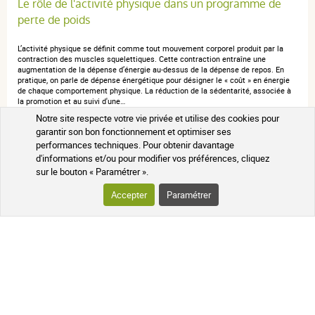
Le rôle de l'activité physique dans un programme de
J'ai l'habitude des &quot;comprimés&quot; à avaler
perte de poids
mais ici les gélules sont vraiment trop grandes. Je ne
vais malheureusement pas m'en servir.
L’activité physique se définit comme tout mouvement corporel produit par la
contraction des muscles squelettiques. Cette contraction entraîne une
augmentation de la dépense d’énergie au‑dessus de la dépense de repos. En
pratique, on parle de dépense énergétique pour désigner le « coût » en énergie
de chaque comportement physique. La réduction de la sédentarité, associée à
la promotion et au suivi d'une…
anonymous a.
publié le 14 octobre 2022 suite à une commande
Notre site respecte votre vie privée et utilise des cookies pour
Lire l'article sur le blog
garantir son bon fonctionnement et optimiser ses
du 05 octobre 2022
performances techniques. Pour obtenir davantage
4 / 5
d'informations et/ou pour modifier vos préférences, cliquez
sur le bouton « Paramétrer ».
Un produit parfait pour éliminer les graisses.
Accepter
Paramétrer
anonymous a.
publié le 25 août 2020 suite à une commande du
19 août 2020
5 / 5
Ozempic et perte de poids : Le vrai du faux sur ce