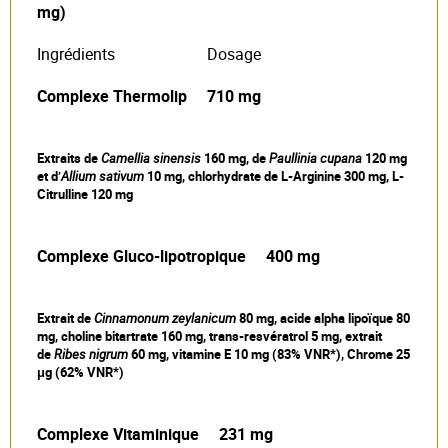
mg)
Ingrédients
Dosage
Complexe Thermolip
710 mg
Extraits de
Camellia sinensis
160 mg, de
Paullinia cupana
120 mg
et d’
Allium sativum
10 mg, chlorhydrate de L-Arginine 300 mg, L-
Citrulline 120 mg
Complexe Gluco-lipotropique
400 mg
Extrait de
Cinnamonum zeylanicum
80 mg, acide alpha lipoïque 80
mg, choline bitartrate 160 mg, trans-resvératrol 5 mg, extrait
de
Ribes nigrum
60 mg, vitamine E 10 mg (83% VNR*), Chrome 25
μg (62% VNR*)
Complexe Vitaminique
231 mg