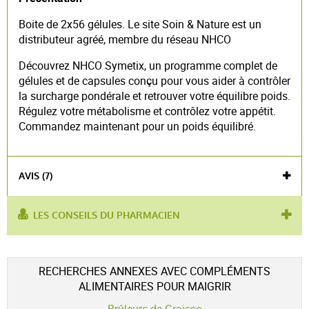
Boite de 2x56 gélules. Le site Soin & Nature est un
distributeur agréé, membre du réseau NHCO
Découvrez NHCO Symetix, un programme complet de
gélules et de capsules conçu pour vous aider à contrôler
la surcharge pondérale et retrouver votre équilibre poids.
Régulez votre métabolisme et contrôlez votre appétit.
Commandez maintenant pour un poids équilibré.
AVIS (7)
LES CONSEILS DU PHARMACIEN
utilisé
cuisses
,
surpoids
,
métabolisme énergétique
,
pour :
masse grasse
Voir l'attestation de confiance
RECHERCHES ANNEXES AVEC COMPLÉMENTS
Avis soumis à un contrôle
ALIMENTAIRES POUR MAIGRIR