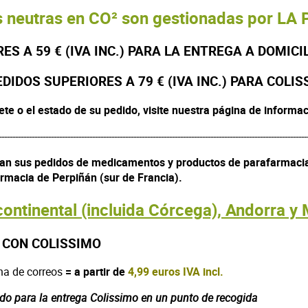
s neutras en CO² son gestionadas por LA 
S A 59 € (IVA INC.)
PARA LA ENTREGA A DOMICIL
DIDOS SUPERIORES A 79 € (IVA INC.) PARA COLI
ete o el estado de su pedido, visite nuestra página de informa
----------------------------------------------------------------------------------------------------------------
han sus pedidos de medicamentos y productos de parafarmacia
rmacia de Perpiñán (sur de Francia).
ontinental (incluida Córcega), Andorra y
 CON COLISSIMO
na de correos
= a partir de
4,99 euros IVA incl.
ido para la entrega Colissimo en un punto de recogida