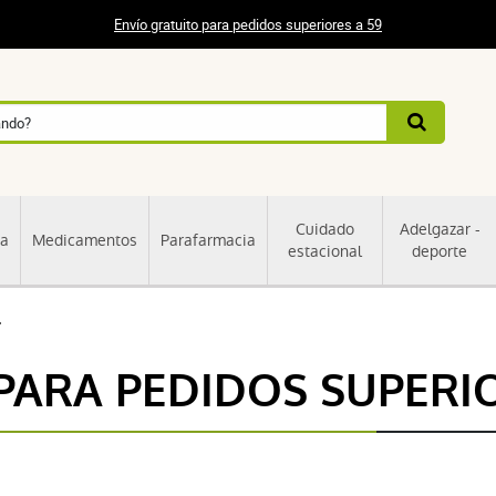
Envío gratuito para pedidos superiores a 59
Cuidado
Adelgazar -
ia
Medicamentos
Parafarmacia
estacional
deporte
.
PARA PEDIDOS SUPERIO