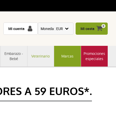
0
Mi cuenta
Moneda : EUR
Mi cesta
USD
GBP
Embarazo -
Promociones
Veterinario
Marcas
CNY
Bebé
especiales
CHF
JPY
KRW
RES A 59 EUROS*.