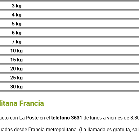
3 kg
4 kg
5 kg
6 kg
7 kg
10 kg
15 kg
20 kg
25 kg
30 kg
itana Francia
acto con La Poste en el
teléfono 3631
de lunes a viernes de 8.3
tuadas desde Francia metropolitana. (La llamada es gratuita, sa