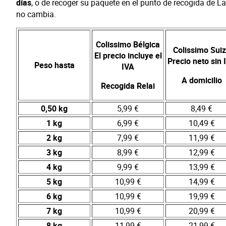
días
, o de recoger su paquete en el punto de recogida de La
no cambia.
Colissimo Bélgica
Colissimo Sui
El precio incluye el
Precio neto sin 
Peso hasta
IVA
A domicilio
Recogida Relai
0,50 kg
5,99 €
8,49 €
1 kg
6,99 €
10,49 €
2 kg
7,99 €
11,99 €
3 kg
8,99 €
12,99 €
4 kg
9,99 €
13,99 €
5 kg
10,99 €
14,99 €
6 kg
10,99 €
19,99 €
7 kg
10,99 €
20,99 €
8 kg
11,99 €
21,99 €