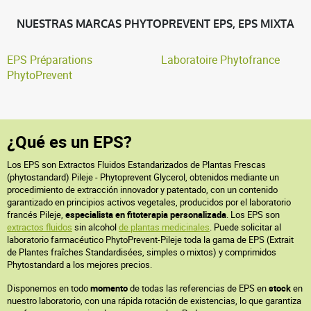
NUESTRAS MARCAS PHYTOPREVENT EPS, EPS MIXTA
EPS Préparations
Laboratoire Phytofrance
PhytoPrevent
¿Qué es un EPS?
Los EPS son Extractos Fluidos Estandarizados de Plantas Frescas
(phytostandard) Pileje - Phytoprevent Glycerol, obtenidos mediante un
procedimiento de extracción innovador y patentado, con un contenido
garantizado en principios activos vegetales, producidos por el laboratorio
francés Pileje,
especialista en fitoterapia personalizada
. Los EPS son
extractos fluidos
sin alcohol
de plantas medicinales
. Puede solicitar al
laboratorio farmacéutico PhytoPrevent-Pileje toda la gama de EPS (Extrait
de Plantes fraîches Standardisées, simples o mixtos) y comprimidos
Phytostandard a los mejores precios.
Disponemos en todo
momento
de todas las referencias de EPS en
stock
en
nuestro laboratorio, con una rápida rotación de existencias, lo que garantiza