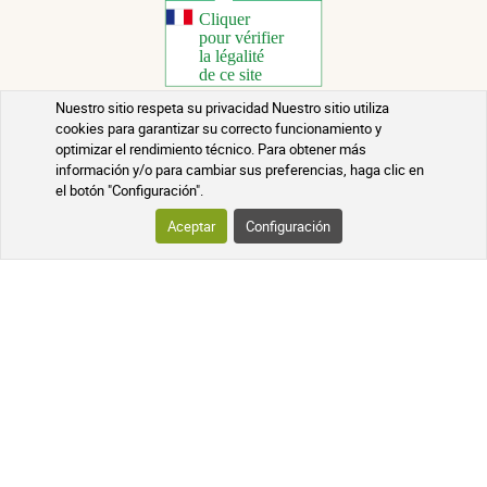
Nuestro sitio respeta su privacidad Nuestro sitio utiliza
cookies para garantizar su correcto funcionamiento y
Copyright 2026 - Todos los derechos reservados
optimizar el rendimiento técnico. Para obtener más
información y/o para cambiar sus preferencias, haga clic en
Consejos de Salud
el botón "Configuración".
Información jurídica
Aceptar
Configuración
Póngase en contacto con
Condiciones generales de venta
Retirada de lotes
Créditos
¿Quiénes somos?
Actualizado el 09/08/2026