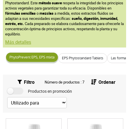
Phytostandard. Este
método suave
respeta la integridad de los principios
activos vegetales para garantizar toda su eficacia. Disponibles en
fórmulas sencillas
o
mezclas
a medida, estos extractos fluidos se
adaptan a sus necesidades específicas:
sueño, digestión, inmunidad,
estrés, etc.
Cada preparado se elabora cuidadosamente para ofrecerle la
concentración óptima de principios activos, respetando la planta y su
equilibrio.
Más detalles
PhytoPrevent EPS, EPS mixta
EPS Phytostandard Tablets
Las formas 
Filtro
Ordenar
Número de productos : 7
Productos en promoción