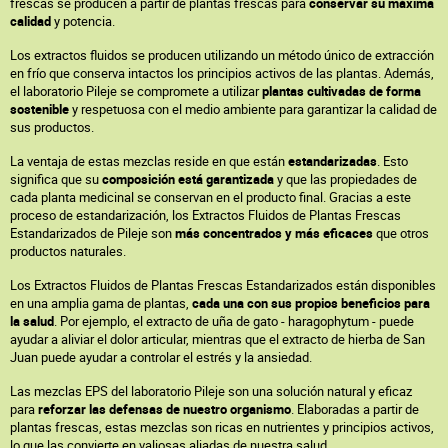
frescas se producen a partir de plantas frescas para
conservar su máxima
calidad
y potencia.
Los extractos fluidos se producen utilizando un método único de extracción
en frío que conserva intactos los principios activos de las plantas. Además,
el laboratorio Pileje se compromete a utilizar
plantas cultivadas de forma
sostenible
y respetuosa con el medio ambiente para garantizar la calidad de
sus productos.
La ventaja de estas mezclas reside en que están
estandarizadas
. Esto
significa que su
composición está garantizada
y que las propiedades de
cada planta medicinal se conservan en el producto final. Gracias a este
proceso de estandarización, los Extractos Fluidos de Plantas Frescas
Estandarizados de Pileje son
más concentrados y más eficaces
que otros
productos naturales.
Los Extractos Fluidos de Plantas Frescas Estandarizados están disponibles
en una amplia gama de plantas,
cada una con sus propios beneficios para
la salud
. Por ejemplo, el extracto de uña de gato - haragophytum - puede
ayudar a aliviar el dolor articular, mientras que el extracto de hierba de San
Juan puede ayudar a controlar el estrés y la ansiedad.
Las mezclas EPS del laboratorio Pileje son una solución natural y eficaz
para
reforzar las defensas de nuestro organismo
. Elaboradas a partir de
plantas frescas, estas mezclas son ricas en nutrientes y principios activos,
lo que las convierte en valiosas aliadas de nuestra salud.