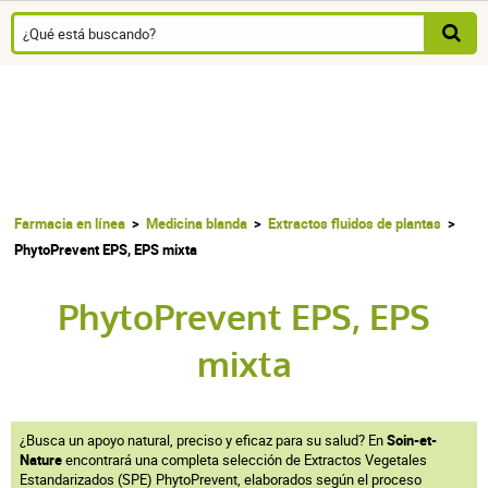
Farmacia en línea
Medicina blanda
Extractos fluidos de plantas
PhytoPrevent EPS, EPS mixta
PhytoPrevent EPS, EPS
mixta
¿Busca un apoyo natural, preciso y eficaz para su salud? En
Soin-et-
Nature
encontrará una completa selección de Extractos Vegetales
Estandarizados (SPE) PhytoPrevent, elaborados según el proceso