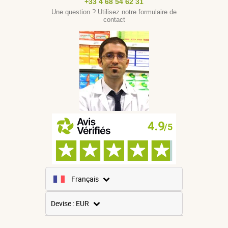
+33 4 68 54 62 31
Une question ? Utilisez notre formulaire de
contact
Français
Anglais
Devise : EUR
Espagnol
USD