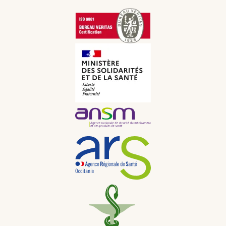
Allemand
GBP
CNY
Italien
CHF
Russe
JPY
Néerlandais
KRW
Portugais