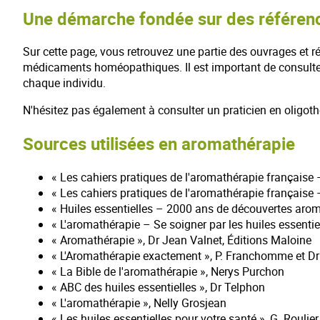
Une démarche fondée sur des référen
Sur cette page, vous retrouvez une partie des ouvrages et ré
médicaments homéopathiques. Il est important de consulter
chaque individu.
N'hésitez pas également à consulter un praticien en oligothé
Sources utilisées en aromathérapie
« Les cahiers pratiques de l'aromathérapie française 
« Les cahiers pratiques de l'aromathérapie française
« Huiles essentielles – 2000 ans de découvertes aro
« L'aromathérapie – Se soigner par les huiles essentie
« Aromathérapie », Dr Jean Valnet, Éditions Maloine
« L'Aromathérapie exactement », P. Franchomme et Dr
« La Bible de l'aromathérapie », Nerys Purchon
« ABC des huiles essentielles », Dr Telphon
« L'aromathérapie », Nelly Grosjean
« Les huiles essentielles pour votre santé », G. Roulier