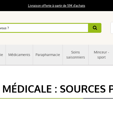
Livraison offerte à partir de 59€ d'achats
Soins
Minceur -
ie
Médicaments
Parapharmacie
saisonniers
sport
 MÉDICALE : SOURCES