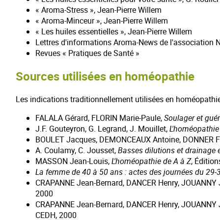
« Aroma-Stress », Jean-Pierre Willem
« Aroma-Minceur », Jean-Pierre Willem
« Les huiles essentielles », Jean-Pierre Willem
Lettres d'informations Aroma-News de l'association
Revues « Pratiques de Santé »
Sources utilisées en homéopathie
Les indications traditionnellement utilisées en homéopath
FALALA Gérard, FLORIN Marie-Paule,
Soulager et gué
J.F. Gouteyron, G. Legrand, J. Mouillet,
L'homéopathie 
BOULET Jacques, DEMONCEAUX Antoine, DONNER Fa
A. Coulamy, C. Jousset,
Basses dilutions et drainage
MASSON Jean-Louis,
L'homéopathie de A à Z
, Éditio
La femme de 40 à 50 ans : actes des journées du 29
CRAPANNE Jean-Bernard, DANCER Henry, JOUANNY 
2000
CRAPANNE Jean-Bernard, DANCER Henry, JOUANNY 
CEDH, 2000