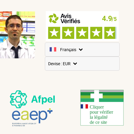
Français
Anglais
Devise : EUR
Espagnol
USD
Allemand
GBP
CNY
Italien
CHF
Russe
JPY
Néerlandais
KRW
Portugais