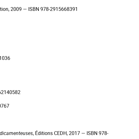
tion, 2009 — ISBN 978-2915668391
21036
862140582
0767
médicamenteuses
, Éditions CEDH, 2017 — ISBN 978-