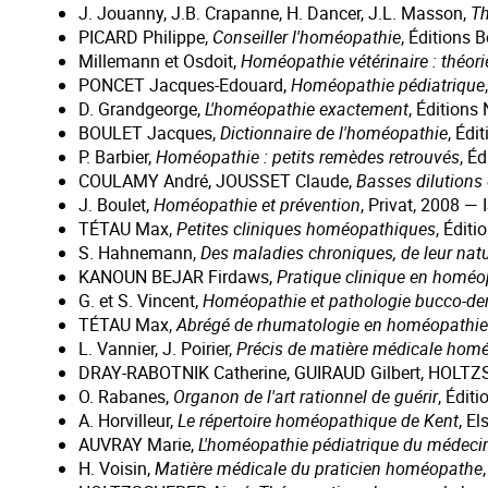
J. Jouanny, J.B. Crapanne, H. Dancer, J.L. Masson,
Th
PICARD Philippe,
Conseiller l'homéopathie
, Éditions 
Millemann et Osdoit,
Homéopathie vétérinaire : théori
PONCET Jacques-Edouard,
Homéopathie pédiatrique
D. Grandgeorge,
L'homéopathie exactement
, Édition
BOULET Jacques,
Dictionnaire de l'homéopathie
, Édi
P. Barbier,
Homéopathie : petits remèdes retrouvés
, É
COULAMY André, JOUSSET Claude,
Basses dilutions
J. Boulet,
Homéopathie et prévention
, Privat, 2008 
TÉTAU Max,
Petites cliniques homéopathiques
, Éditi
S. Hahnemann,
Des maladies chroniques, de leur nat
KANOUN BEJAR Firdaws,
Pratique clinique en homéo
G. et S. Vincent,
Homéopathie et pathologie bucco-den
TÉTAU Max,
Abrégé de rhumatologie en homéopathie
L. Vannier, J. Poirier,
Précis de matière médicale hom
DRAY-RABOTNIK Catherine, GUIRAUD Gilbert, HOLT
O. Rabanes,
Organon de l'art rationnel de guérir
, Édit
A. Horvilleur,
Le répertoire homéopathique de Kent
, E
AUVRAY Marie,
L'homéopathie pédiatrique du médecin
H. Voisin,
Matière médicale du praticien homéopathe