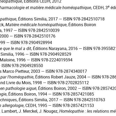
méopathique
, Éditions CEDH, 2012
e
harmacologie et matière médicale homéopathique
, CEDH, 3
édi
opathique
, Éditions Similia, 2017 — ISBN 978-2842510718
ck,
Matière médicale homéopathique
, Éditions Boiron
ilia, 1997 — ISBN 978-2842510039
a, 2000 — ISBN 978-2842510176
1999 — ISBN 978-2904928994
e que le mal a dit
, Éditions Narayana, 2016 — ISBN 978-39558
ns Similia, 1996 — ISBN 978-2904928529
 Maloine, 1996 — ISBN 978-2224019594
 — ISBN 978-2904928550
ons Marco Pietteur, 2003 — ISBN 978-2874340017
 par l'homéopathie
, Éditions Robert Jauze, 2004 — ISBN 978-2
rand Livre du Mois, 1998 — ISBN 978-2702825112
 en pathologie aiguë
, Éditions Boiron, 2002 — ISBN 978-285742
ogie
, Éditions Boiron, 1994 — ISBN 978-2857421085
techniques
, Éditions Similia, 2017 — ISBN 978-2842510763
 allergologie
, CEDH, 1995 — ISBN 978-2857421153
J. Lambert, J. Merckel, J. Nougez,
Homéopathie : les relations 