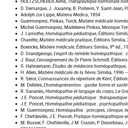
HOLTZSCHERER Aimé,
Thérapeutique hormonale ho
D. Demarque, J. Jouanny, B. Poitevin, Y. Saint-Jean,
P
Adolph zur Lippe,
Materia Medica
, 1854
Guermonprez, Pinkas, Torck,
Matière médicale homé
Michel Guermonprez, Madeleine Pinkas, Monique Tor
J. Lamothe,
Homéopathie pédiatrique
, Éditions Sim
Charette,
Matière médicale pratique
, Éditions Simili
e
Boericke,
Matière médicale
, Éditions Similia, 9
éd., 
D. Grandgeorge,
L'esprit du remède homéopathique : c
J. Baur,
L'enseignement du Dr Pierre Schmidt
, Éditio
S. Hahnemann,
Études de médecine homéopathique
,
H. Allen,
Matière médicale de la fièvre
, Similia, 1996
R. Séror,
Connaissances du répertoire de Kent
, Éditi
M. Dellière,
L'homéoprévention : garder forme et santé
R. Sananès,
Homéopathie et langage du corps
, Le G
J.E. Poncet,
Homéopathie pédiatrique : thérapeutique
J.E. Poncet,
Homéopathie pédiatrique : psychopathol
M. Guermonprez,
Homéopathie : principes, clinique, 
F. Chefdeville, J.E. Poncet,
Pratique homéopathique en
M. Busser, F. Chefdeville, J.M. Cousin, P. Desorbeau, 