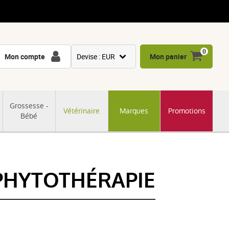
0
Mon compte
Devise : EUR
Mon panier
USD
GBP
Grossesse -
Vétérinaire
Marques
Promotions
CNY
Bébé
CHF
JPY
KRW
 PHYTOTHÉRAPIE