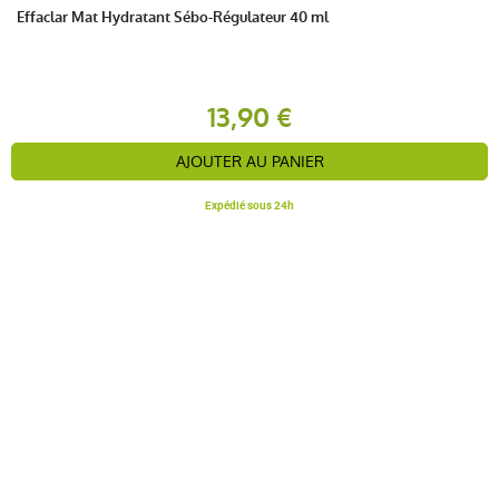
Effaclar Mat Hydratant Sébo-Régulateur 40 ml
13,90 €
AJOUTER AU PANIER
Expédié sous 24h
LES AVANTAGES SOIN ET NATURE
NOS GARANTIES QUALITÉ ET SÉCURITÉ