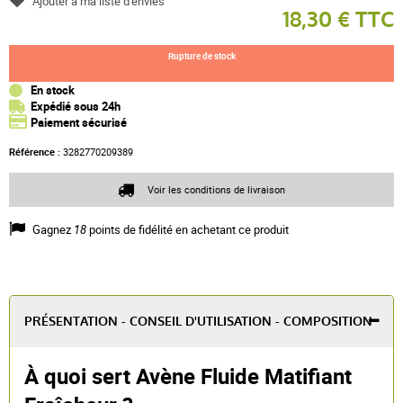
Ajouter à ma liste d'envies
18,30 € TTC
Rupture de stock
En stock
Expédié sous 24h
Paiement sécurisé
Référence :
3282770209389
Voir les conditions de livraison
Gagnez
18
points de fidélité en achetant ce produit
PRÉSENTATION - CONSEIL D'UTILISATION - COMPOSITION
À quoi sert Avène Fluide Matifiant