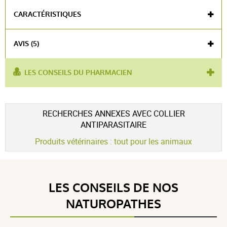
CARACTÉRISTIQUES
Médicament vétérinaire - Plus
AVIS (5)
d'informations auprès de l'Anses 14 rue
Pierre et Marie Curie 94701 Maisons-Alfort
Cedex 01 49 77 13 50 www.anses.fr
LES CONSEILS DU PHARMACIEN
utilisé
animaux de compagnie
,
chien adulte
,
collier
pour :
répulsif
Voir l'attestation de confiance
RECHERCHES ANNEXES AVEC COLLIER
Avis soumis à un contrôle
ANTIPARASITAIRE
4.8 / 5
Produits vétérinaires : tout pour les animaux
(5Avis)
LES CONSEILS DE NOS
5 étoiles
4
NATUROPATHES
4 étoiles
1
3 étoiles
0