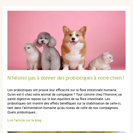
2 étoiles
0
1 étoile
0
Trier l'affichage des avis
anonymous a.
publié le 31 juillet 2020 suite à une commande du
25 juin 2020
5 / 5
N'hésitez pas à donner des probiotiques à votre chien !
efficace
Les probiotiques ont prouvé leur efficacité sur la flore intestinale humaine.
Qu’en est-il chez votre animal de compagnie ? Tout comme chez l’Homme, sa
santé digestive repose sur le bon équilibre de sa flore intestinale. Les
probiotiques ont montré des effets bénéfiques sur la stabilisation de celle-ci,
tant dans l’alimentation humaine qu'au niveau de celle de nos compagnons.
Quels probiotiques…
anonymous a.
publié le 05 juin 2019 suite à une commande du 26
Lire l'article sur le blog
mai 2019
5 / 5