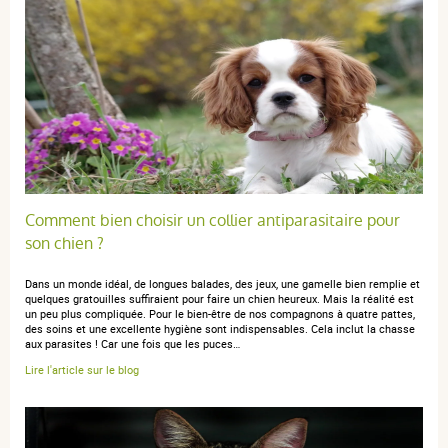
Produit efficace.
anonymous a.
publié le 22 avril 2017 suite à une commande du 14
avril 2017
5 / 5
Comment bien choisir un collier antiparasitaire pour
son chien ?
produit acheté régulièrement (2 par an)
Dans un monde idéal, de longues balades, des jeux, une gamelle bien remplie et
quelques gratouilles suffiraient pour faire un chien heureux. Mais la réalité est
un peu plus compliquée. Pour le bien-être de nos compagnons à quatre pattes,
des soins et une excellente hygiène sont indispensables. Cela inclut la chasse
aux parasites ! Car une fois que les puces…
anonymous a.
publié le 06 octobre 2016 suite à une commande
Lire l'article sur le blog
du 04 octobre 2016
5 / 5