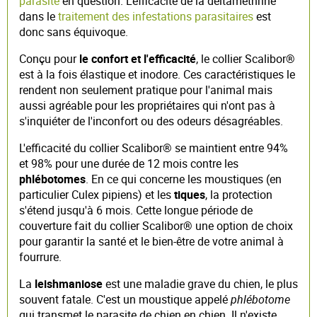
parasite
en question. L'efficacité de la deltaméthrine
dans le
traitement des infestations parasitaires
est
donc sans équivoque.
Conçu pour
le confort et l'efficacité
, le collier Scalibor®
est à la fois élastique et inodore. Ces caractéristiques le
rendent non seulement pratique pour l'animal mais
aussi agréable pour les propriétaires qui n'ont pas à
s'inquiéter de l'inconfort ou des odeurs désagréables.
L'efficacité du collier Scalibor® se maintient entre 94%
et 98% pour une durée de 12 mois contre les
phlébotomes
. En ce qui concerne les moustiques (en
particulier Culex pipiens) et les
tiques
, la protection
s'étend jusqu'à 6 mois. Cette longue période de
couverture fait du collier Scalibor® une option de choix
pour garantir la santé et le bien-être de votre animal à
fourrure.
La
leishmaniose
est une maladie grave du chien, le plus
souvent fatale. C'est un moustique appelé
phlébotome
qui transmet le parasite de chien en chien. Il n'existe