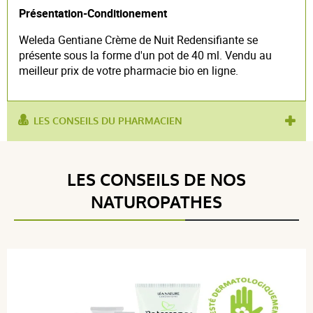
Présentation-Conditionement
Weleda Gentiane Crème de Nuit Redensifiante se
présente sous la forme d'un pot de 40 ml. Vendu au
meilleur prix de votre pharmacie bio en ligne.
LES CONSEILS DU PHARMACIEN
produit contient :
gentiane
utilisé
crème de nuit
,
perte de fermeté
,
crème
LES CONSEILS DE NOS
pour :
redensifiante
NATUROPATHES