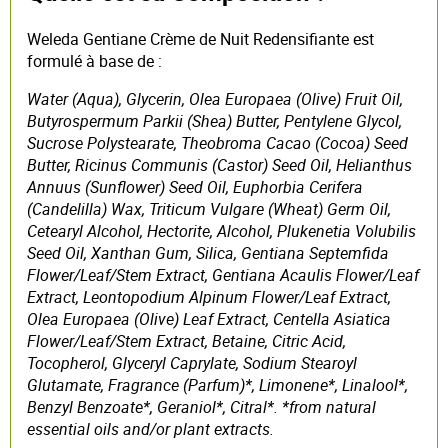
Weleda Gentiane Crème de Nuit Redensifiante est
formulé à base de :
Water (Aqua), Glycerin, Olea Europaea (Olive) Fruit Oil,
Butyrospermum Parkii (Shea) Butter, Pentylene Glycol,
Sucrose Polystearate, Theobroma Cacao (Cocoa) Seed
Butter, Ricinus Communis (Castor) Seed Oil, Helianthus
Annuus (Sunflower) Seed Oil, Euphorbia Cerifera
(Candelilla) Wax, Triticum Vulgare (Wheat) Germ Oil,
Cetearyl Alcohol, Hectorite, Alcohol, Plukenetia Volubilis
Seed Oil, Xanthan Gum, Silica, Gentiana Septemfida
Flower/Leaf/Stem Extract, Gentiana Acaulis Flower/Leaf
Extract, Leontopodium Alpinum Flower/Leaf Extract,
Olea Europaea (Olive) Leaf Extract, Centella Asiatica
Flower/Leaf/Stem Extract, Betaine, Citric Acid,
Tocopherol, Glyceryl Caprylate, Sodium Stearoyl
Glutamate, Fragrance (Parfum)*, Limonene*, Linalool*,
Benzyl Benzoate*, Geraniol*, Citral*. *from natural
essential oils and/or plant extracts.