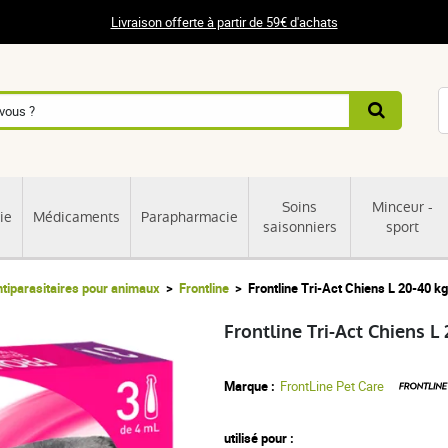
Livraison offerte à partir de 59€ d'achats
Soins
Minceur -
ie
Médicaments
Parapharmacie
saisonniers
sport
tiparasitaires pour animaux
Frontline
Frontline Tri-Act Chiens L 20-40 k
Frontline Tri-Act Chiens L
Marque :
FrontLine Pet Care
utilisé pour :