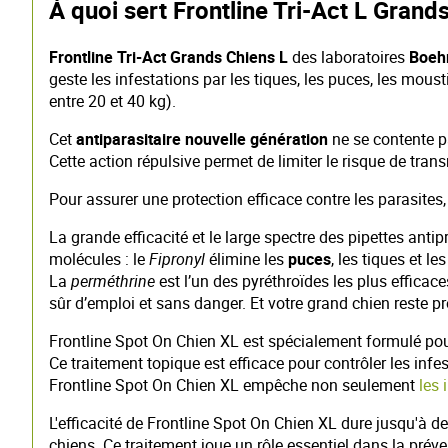
À quoi sert Frontline Tri-Act L Grand
Frontline Tri-Act Grands Chiens L
des laboratoires
Boeh
geste les infestations par les tiques, les puces, les mo
entre 20 et 40 kg).
Cet
antiparasitaire nouvelle génération
ne se contente pa
Cette action répulsive permet de limiter le risque de tra
Pour assurer une protection efficace contre les parasites, 
La grande efficacité et le large spectre des pipettes anti
molécules : le
Fipronyl
élimine les
puces
, les tiques et l
La
perméthrine
est l’un des pyréthroïdes les plus efficace
sûr d’emploi et sans danger. Et votre grand chien reste
Frontline Spot On Chien XL est spécialement formulé pour 
Ce traitement topique est efficace pour contrôler les infe
Frontline Spot On Chien XL empêche non seulement
les 
L'efficacité de Frontline Spot On Chien XL dure jusqu'à 
chiens. Ce traitement joue un rôle essentiel dans la pré