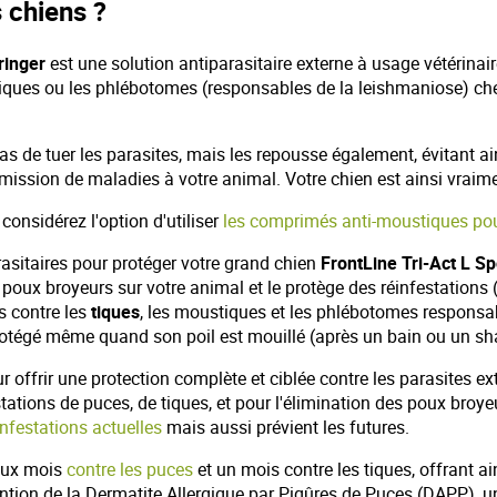
s chiens ?
ringer
est une solution antiparasitaire externe à usage vétérinaire
ustiques ou les phlébotomes (responsables de la leishmaniose) ch
s de tuer les parasites, mais les repousse également, évitant ai
nsmission de maladies à votre animal. Votre chien est ainsi vraim
considérez l'option d'utiliser
les comprimés anti-moustiques pou
prasitaires pour protéger votre grand chien
FrontLine Tri-Act L S
es poux broyeurs sur votre animal et le protège des réinfestations
s contre les
tiques
, les moustiques et les phlébotomes responsabl
 protégé même quand son poil est mouillé (après un bain ou un s
offrir une protection complète et ciblée contre les parasites ext
stations de puces, de tiques, et pour l'élimination des poux broye
infestations actuelles
mais aussi prévient les futures.
deux mois
contre les puces
et un mois contre les tiques, offrant ai
vention de la Dermatite Allergique par Piqûres de Puces (DAPP), 