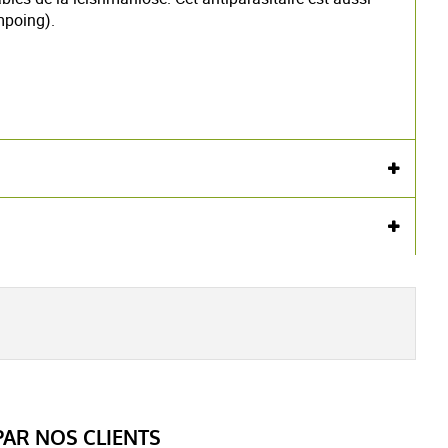
mpoing).
fort Cedex 01 49 77 13 50 www.anses.fr
Voir l'attestation de confiance
Avis soumis à un contrôle
AR NOS CLIENTS