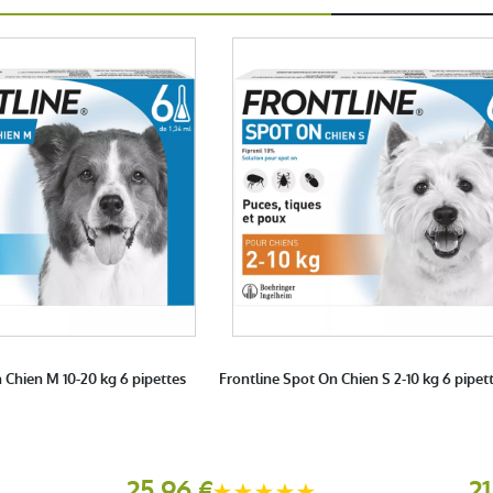
2 étoiles
0
(6Avis)
1 étoile
0
Trier l'affichage des avis
5
 Chien M 10-20 kg 6 pipettes
Frontline Spot On Chien S 2-10 kg 6 pipet
mmande du 02 avril 2023
25,96 €
21