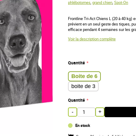
phlébotomes
,
grand chien
,
Spot-On
Frontline Tri-Act Chiens L (20 à 40 kg) e
prévient en un seul geste des tiques, p
efficace pendant 4 semaines sur les gran
Voir la description complète
Quantité
Boite de 6
boite de 3
Quantité
-
+
En stock