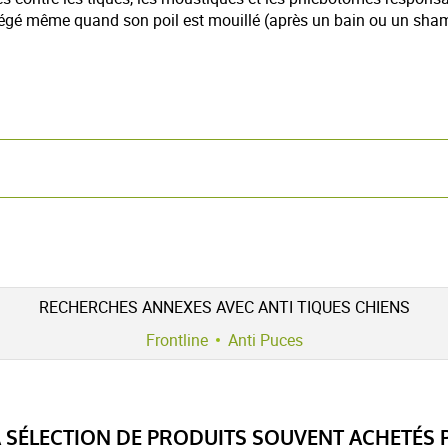
rotégé même quand son poil est mouillé (après un bain ou un sha
mations auprès de l'Anses 14 rue Pierre et Marie Curie 94701 Maisons-Al
RECHERCHES ANNEXES AVEC ANTI TIQUES CHIENS
Frontline
Anti Puces
5 étoiles
5
4.8 / 5
4 étoiles
1
3 étoiles
0
SÉLECTION DE PRODUITS SOUVENT ACHETÉS P