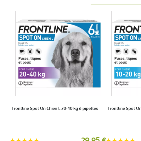
Max G.
publié le 07 juillet 2025 suite à une commande du 12 juin 202
5 / 5
rapport qualité bon
Frontline Spot On Chien L 20-40 kg 6 pipettes
Frontline Spot On
anonymous anonymous.
publié le 12 avril 2023 suite à une co
5 / 5
29,95 €