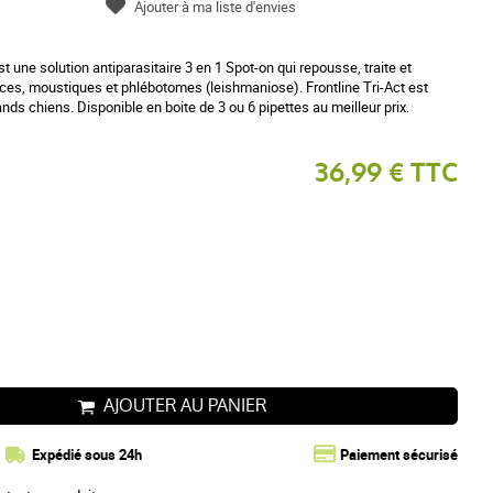
Ajouter à ma liste d'envies
st une solution antiparasitaire 3 en 1 Spot-on qui repousse, traite et
uces, moustiques et phlébotomes (leishmaniose). Frontline Tri-Act est
ds chiens. Disponible en boite de 3 ou 6 pipettes au meilleur prix.
36,99 € TTC
AJOUTER AU PANIER
Expédié sous 24h
Paiement sécurisé