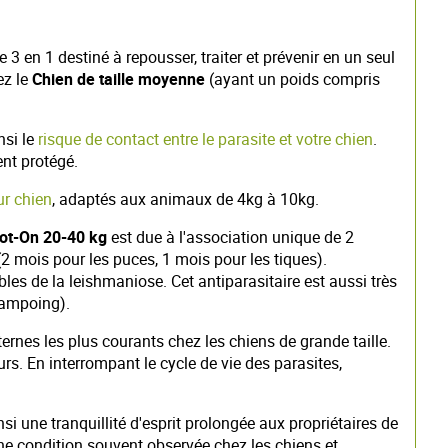
 3 en 1 destiné à repousser, traiter et prévenir en un seul
ez le
Chien de taille moyenne
(ayant un poids compris
nsi le
risque de contact entre le parasite et votre chien
.
ent protégé.
r chien
, adaptés aux animaux de 4kg à 10kg.
pot-On 20-40 kg
est due à l'association unique de 2
 (2 mois pour les puces, 1 mois pour les tiques).
es de la leishmaniose. Cet antiparasitaire est aussi très
hampoing).
ernes les plus courants chez les chiens de grande taille.
urs. En interrompant le cycle de vie des parasites,
nsi une tranquillité d'esprit prolongée aux propriétaires de
une condition souvent observée chez les chiens et