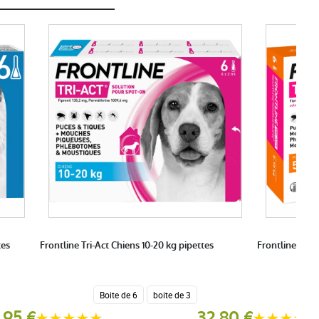
tes
Frontline Tri-Act Chiens 10-20 kg pipettes
Frontline Tri-A
Boite de 6
boite de 3
,95 €
32,80 €