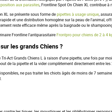
xposition aux parasites
, Frontline Spot On Chien XL contribue à 
ien XL se présente sous forme de
pipettes à usage unique
, assur
rapide et une distribution homogène sur la peau de l'animal, of
traitement reste efficace même après la baignade ou le shampooin
naire Frontline l'antiparasitaire
Frontpro pour chiens de 2 à 4 k
sur les grands Chiens ?
ine Tri-Act Grands Chiens L
à raison d'une pipette, une fois par mo
out de la pipette et la vider complètement directement entre les
ponibles, ne pas traiter les chiots âgés de moins de 7 semaines.
t.
ces contre les tiques, les moustiques et les phlébotomes responsa