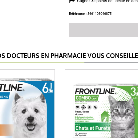
Gagnez
36
points de fidélité en ach
Référence :
3661103046875
S DOCTEURS EN PHARMACIE VOUS CONSEILL