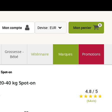
0
Mon compte
Devise : EUR
Mon panier
USD
GBP
Grossesse -
Vétérinaire
Marques
Promotions
CNY
Bébé
CHF
JPY
g Spot-on
KRW
 20-40 kg Spot-on
4.8 / 5
(6Avis)