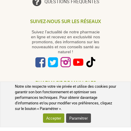
QUESTIONS FRÉQUENTES
SUIVEZ-NOUS SUR LES RÉSEAUX
Suivez l'actualité de notre pharmacie
en ligne et recevez en exclusivité nos
promotions, des informations sur les
nouveautés et nos conseils santé au
naturel !
PHARMACIE DE MAILLOLES
Notre site respecte votre vie privée et utilise des cookies pour
garantir son bon fonctionnement et optimiser ses
124 avenue Victor Dalbiez 66000
performances techniques. Pour obtenir davantage
PERPIGNAN
Contactez-nous
du Lundi au
d'informations et/ou pour modifier vos préférences, cliquez
Vendredi
par téléphone le matin de
sur le bouton « Paramétrer ».
9h à 12h30
Accepter
Paramétrer
+33 4 68 54 62 31
Une question ? Utilisez notre formulaire de
contact