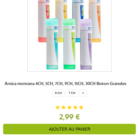
(2Avis)
5 étoiles
2
4 étoiles
0
3 étoiles
0
2 étoiles
0
1 étoile
0
Trier l'affichage des avis
Arnica montana 4CH, 5CH, 7CH, 9CH, 15CH, 30CH Boiron Granules
5 CH
7 CH
+
Cecile W.
publié le 05 juin 2026 suite à une commande du 14 mai
2026
5 / 5
2,99 €
Je tiens à remercier chaleureusement l'équipe de Soins
AJOUTER AU PANIER
et Nature pour la qualité de leurs conseils concernant