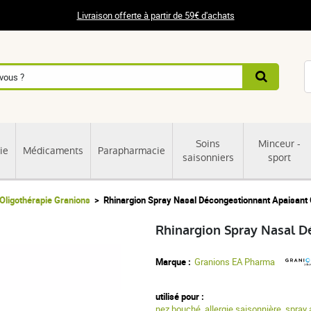
Livraison offerte à partir de 59€ d'achats
Soins
Minceur -
ie
Médicaments
Parapharmacie
saisonniers
sport
Oligothérapie Granions
Rhinargion Spray Nasal Décongestionnant Apaisant 
Rhinargion Spray Nasal D
Marque :
Granions EA Pharma
utilisé pour :
nez bouché
,
allergie saisonnière
,
spray 