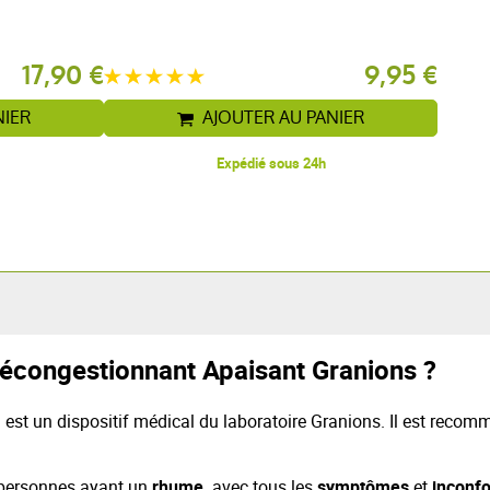
17,90 €
9,95 €
NIER
AJOUTER AU PANIER
Expédié sous 24h
Décongestionnant Apaisant Granions ?
est un dispositif médical du laboratoire Granions. Il est reco
 personnes ayant un
rhume,
avec tous les
symptômes
et
inconfo