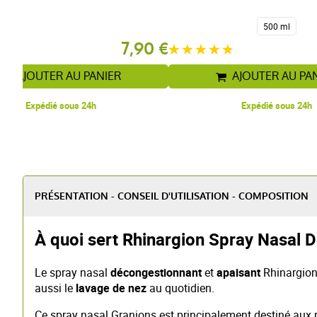
500 ml
7,90 €
AJOUTER AU PANIER
AJOUTER AU PA
Expédié sous 24h
Expédié sous 24h
PRÉSENTATION - CONSEIL D'UTILISATION - COMPOSITION
À quoi sert Rhinargion Spray Nasal 
Le spray nasal
décongestionnant
et
apaisant
Rhinargion 
aussi le
lavage de nez
au quotidien.
Ce spray nasal Granions est principalement destiné aux