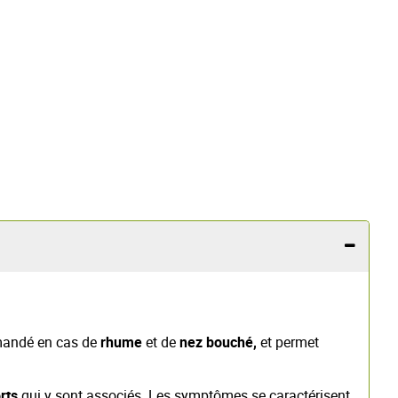
mmandé en cas de
rhume
et de
nez bouché,
et permet
rts
qui y sont associés. Les symptômes se caractérisent