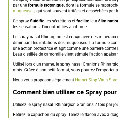
par une
formule isotonique,
dont la formule se rapproch
muqueuses
, qui sont souvent irritées et desséchées pa
Ce spray
fluidifie
les sécrétions et
facilite
leur
éliminatio
les sensations d'inconfort liés au rhume.
Le spray nasal Rhinargion est conçu avec des minéraux m
diminuant les irritations des muqueuses. La formule cont
une action protectrice et agit comme une barrière contre le
L'eau distillée de camomille vient stimule l'action apaisan
Utilisé lors d'un rhume, le spray nasal Granions Rhinarg
mois. Grâce à son petit format, vous pourrez l'emporter
Nous vous proposons également
Humer Stop Virus Spra
Comment bien utiliser ce Spray pou
Utilisez le spray nasal Rhinargion Granions 2 fois par 
Retirez le capuchon du spray. Tenez le flacon avec 3 doigt