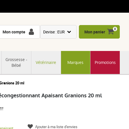
0
Mon compte
Devise : EUR
Mon panier
USD
GBP
Grossesse -
Vétérinaire
Marques
Promotions
CNY
Bébé
CHF
JPY
Granions 20 ml
KRW
écongestionnant Apaisant Granions 20 ml
Ajouter à ma liste d'envies
apaisant