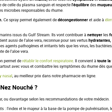
e de celle du plasma sanguin et respecte
l'équilibre
des
muqueus
r les microbes responsables du rhume.
n.
Ce spray permet également de
décongestionner
et aide à
éli
arins issus du Gulf Stream. Ils vont contribuer à
nettoyer
les
f
ient aussi de l'aloe vera, reconnue pour ses vertus
hydratantes,
s agents pathogènes et irritants tels que les virus, les bactéries
te de l'aloe vera.
ion permet de
rétablir le confort respiratoire
. Il convient à
toute la
 partout avec vous et combattre les symptômes du rhume dès que
y nasal
, au meilleur prix dans notre pharmacie en ligne.
r Nez Nouché ?
jour, ou davantage selon les recommandations de votre médecin.
s : l'index et le majeur à la base de la pompe de pulvérisation, 