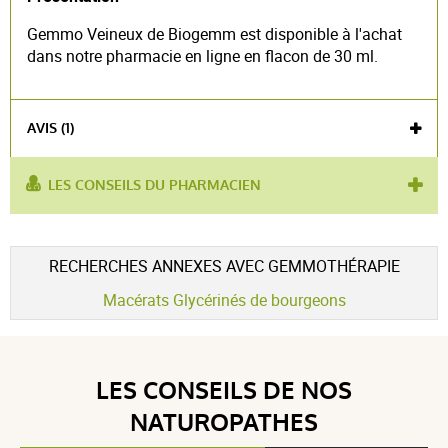
Gemmo Veineux de Biogemm est disponible à l'achat
dans notre pharmacie en ligne en flacon de 30 ml.
AVIS (1)
LES CONSEILS DU PHARMACIEN
utilisé pour
améliorer la circulation
,
circulation
:
veineuse
Voir l'attestation de confiance
RECHERCHES ANNEXES AVEC GEMMOTHÉRAPIE
Avis soumis à un contrôle
Macérats Glycérinés de bourgeons
5 / 5
LES CONSEILS DE NOS
(1Avis)
NATUROPATHES
5 étoiles
1