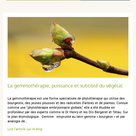
4 étoiles
0
3 étoiles
0
2 étoiles
0
1 étoile
0
Trier l'affichage des avis
anonymous a.
publié le 12 juillet 2022 suite à une commande du
23 juin 2022
5 / 5
La gemmothérapie, puissance et subtilité du végétal
La gemmothérapie est une forme spécialisée de phytothérapie qui utilise des
Très bien, service impeccable, soigneux et attentif. Je
bourgeons, des jeunes pousses et des radicelles d’arbres et de plantes. Connue
comme une "phytothérapie embryonnaire globale," elle a été étudiée en
recommande !
profondeur par des experts comme le Dr Henry et les Drs Bergeret et Tétau. Sur
le plan étymologique : Gemme : emprunté au latin gemma « bourgeon » et par
analogie de…
Lire l'article sur le blog