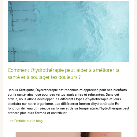
comprimé et dans quels cas est-il utilisé ?
Laboratoire UPSA
2. Quelles sont les informations à connaître avant de
COMPOSITION
prendre EFFERALGANMED 500 mg, comprimé ?
Paracétamol
3. Comment prendre EFFERALGANMED 500 mg,
comprimé ?
250 mg
4. Quels sont les effets indésirables éventuels ?
500 mg
Aspartam
5. Comment conserver EFFERALGANMED 500 mg,
Comment l'hydrothérapie peut aider à améliorer la
comprimé ?
+
santé et à soulager les douleurs ?
6. Contenu de lemballage et autres informations.
Depuis l'Antiquité, l'hydrothérapie est reconnue et appréciée pour ses bienfaits
1. QUEST-CE QUE EFFERALGANMED 500 mg, comprimé
sur la santé, ainsi que pour ses vertus apaisantes et relaxantes. Dans cet
Paracétamol
article, nous allons développer les différents types d'hydrothérapie et leurs
ET DANS QUELS CAS EST-IL UTILISE ?
bienfaits sur notre organisme. Les différentes formes d'hydrothérapie En
fonction de l'eau utilisée, de sa forme et de sa température, l'hydrothérapie peut
500 mg
Classe pharmacothérapeutique : AUTRES
prendre plusieurs formes et contribuer…
ANALGESIQUES et ANTIPYRETIQUES-ANILIDES - code
1 g
Lire l'article sur le blog
ATC : N02BE01.
Aspartam