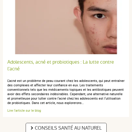
EFFERALGANMED 500 mg, comprimé contient du
paracétamol.
Le paracétamol est
un antalgique (calme
+
la douleur) et un antipyrétique (fait baisser la fièvre).
Lactose
Ce médicament est indiqué chez ladulte et lenfant à
partir de 27 kg (environ 8 ans) pour faire baisser la
+
fièvre et/ou soulager les douleurs légères à modérées
Sodium
(par exemple : maux de tête, états grippaux, douleurs
dentaires, courbatures, règles douloureuses, poussées
412 mg
douloureuses de larthrose).
Adolescents, acné et probiotiques : La lutte contre
370 mg
l'acné
Lire attentivement le paragraphe « Posologie » de la
Sorbitol
rubrique 3.
L'acné est un problème de peau courant chez les adolescents, qui peut entraîner
300 mg
des complexes et affecter leur confiance en eux. Les traitements
Pour les enfants de moins de 27 kg, il existe d'autres
conventionnels tels que les médicaments topiques et les antibiotiques peuvent
présentations de paracétamol : demandez conseil à
352 mg
avoir des effets secondaires indésirables. Cependant, une alternative naturelle
et prometteuse pour lutter contre l'acné chez les adolescents est l'utilisation
votre médecin ou à votre pharmacien.
de probiotiques. Dans cet article, nous explorerons…
2. QUELLES SONT LES INFORMATIONS A CONNAITRE
CONTRE-INDICATIONS
Lire l'article sur le blog
AVANT DE PRENDRE EFFERALGANMED 500 mg,
Ce médicament ne doit pas être utilisé en cas de
comprimé ?
CONSEILS SANTÉ AU NATUREL
maladie grave du foie.