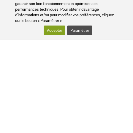
garantir son bon fonctionnement et optimiser ses
SUIVI DE VOTRE COLIS
performances techniques. Pour obtenir davantage
d'informations et/ou pour modifier vos préférences, cliquez
sur le bouton « Paramétrer ».
QUESTIONS FRÉQUENTES
Accepter
Paramétrer
SUIVEZ-NOUS SUR LES RÉSEAUX
Suivez l'actualité de notre pharmacie
en ligne et recevez en exclusivité nos
promotions, des informations sur les
nouveautés et nos conseils santé au
naturel !
PHARMACIE DE MAILLOLES
124 avenue Victor Dalbiez 66000
PERPIGNAN
Contactez-nous
du Lundi au
Vendredi
par téléphone le matin de