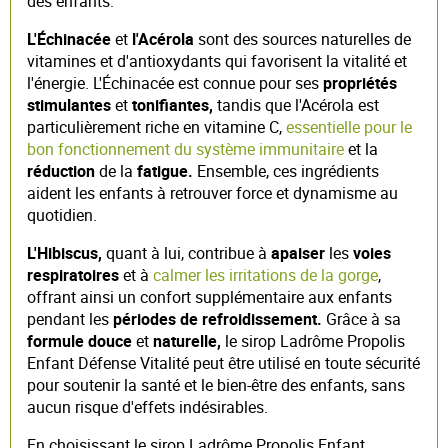
des enfants.
L'Échinacée
et
l'Acérola
sont des sources naturelles de
vitamines et d'antioxydants qui favorisent la vitalité et
l'énergie. L'Échinacée est connue pour ses
propriétés
stimulantes
et
tonifiantes,
tandis que l'Acérola est
particulièrement riche en vitamine C,
essentielle pour le
bon fonctionnement du système immunitaire
et la
réduction
de la
fatigue.
Ensemble, ces ingrédients
aident les enfants à retrouver force et dynamisme au
quotidien.
L'Hibiscus,
quant à lui, contribue à
apaiser
les
voies
respiratoires
et à
calmer les irritations de la gorge
,
offrant ainsi un confort supplémentaire aux enfants
pendant les
périodes de refroidissement.
Grâce à sa
formule douce
et
naturelle,
le sirop Ladrôme Propolis
Enfant Défense Vitalité peut être utilisé en toute sécurité
pour soutenir la santé et le bien-être des enfants, sans
aucun risque d'effets indésirables.
En choisissant le sirop Ladrôme Propolis Enfant