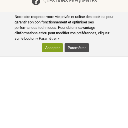
QUESTIONS FRÉQUENTES
Notre site respecte votre vie privée et utilise des cookies pour
SUIVEZ-NOUS SUR LES RÉSEAUX
garantir son bon fonctionnement et optimiser ses
performances techniques. Pour obtenir davantage
Suivez l'actualité de notre pharmacie
d'informations et/ou pour modifier vos préférences, cliquez
en ligne et recevez en exclusivité nos
sur le bouton « Paramétrer ».
promotions, des informations sur les
nouveautés et nos conseils santé au
Accepter
Paramétrer
naturel !
PHARMACIE DE MAILLOLES
124 avenue Victor Dalbiez 66000
PERPIGNAN
Contactez-nous
du Lundi au
Vendredi
par téléphone le matin de
9h à 12h30
+33 4 68 54 62 31
Une question ? Utilisez notre formulaire de
contact