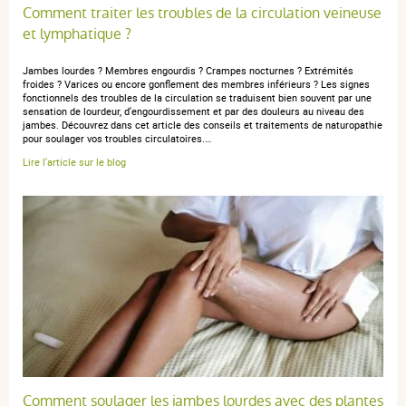
Comment traiter les troubles de la circulation veineuse
et lymphatique ?
Jambes lourdes ? Membres engourdis ? Crampes nocturnes ? Extrémités
Nadine F.
publié le 25 septembre 2025 suite à une commande du
froides ? Varices ou encore gonflement des membres inférieurs ? Les signes
fonctionnels des troubles de la circulation se traduisent bien souvent par une
27 août 2025
sensation de lourdeur, d'engourdissement et par des douleurs au niveau des
5 / 5
jambes. Découvrez dans cet article des conseils et traitements de naturopathie
pour soulager vos troubles circulatoires.…
Lire l'article sur le blog
Bien
anonymous a.
publié le 02 août 2024 suite à une commande du
24 juillet 2024
5 / 5
Ça me sauve la vie littéralement! Effet spectaculaire sur
les jambes! Extraordinaire produit!
Comment soulager les jambes lourdes avec des plantes