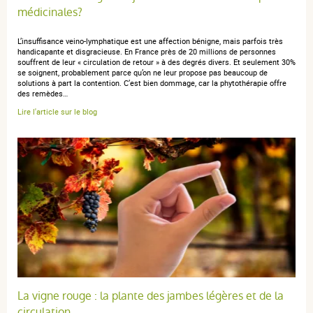
médicinales?
L’insuffisance veino-lymphatique est une affection bénigne, mais parfois très
anonymous a.
handicapante et disgracieuse. En France près de 20 millions de personnes
publié le 10 août 2022 suite à une commande du
souffrent de leur « circulation de retour » à des degrés divers. Et seulement 30%
01 août 2022
se soignent, probablement parce qu’on ne leur propose pas beaucoup de
5 / 5
solutions à part la contention. C’est bien dommage, car la phytothérapie offre
des remèdes…
Lire l'article sur le blog
Ok très bien merci
La vigne rouge : la plante des jambes légères et de la
circulation