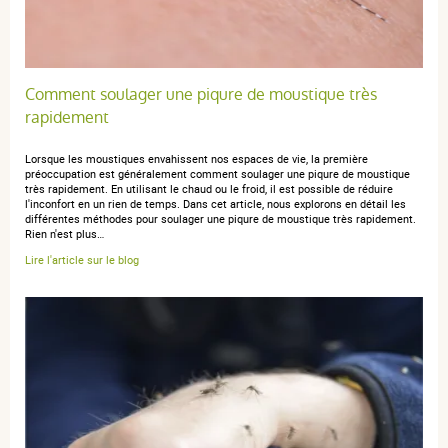
brigitte j.
publié le 30 juin 2025 suite à une commande du 05 juin
2025
5 / 5
Comment soulager une piqure de moustique très
Efficace
rapidement
Lorsque les moustiques envahissent nos espaces de vie, la première
préoccupation est généralement comment soulager une piqure de moustique
très rapidement. En utilisant le chaud ou le froid, il est possible de réduire
l'inconfort en un rien de temps. Dans cet article, nous explorons en détail les
différentes méthodes pour soulager une piqure de moustique très rapidement.
Rien n'est plus…
Lire l'article sur le blog