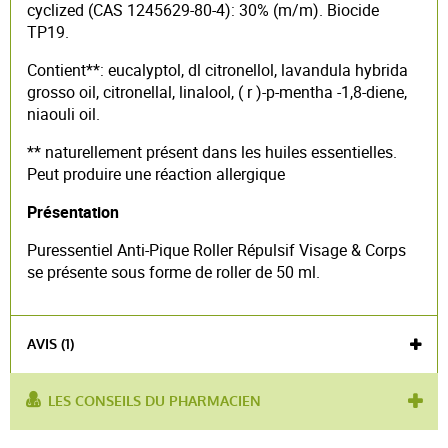
cyclized (CAS 1245629-80-4): 30% (m/m). Biocide
TP19.
Contient**: eucalyptol, dl citronellol, lavandula hybrida
grosso oil, citronellal, linalool, ( r )-p-mentha -1,8-diene,
niaouli oil.
** naturellement présent dans les huiles essentielles.
Peut produire une réaction allergique
Présentation
Puressentiel Anti-Pique Roller Répulsif Visage & Corps
se présente sous forme de roller de 50 ml.
AVIS (1)
LES CONSEILS DU PHARMACIEN
utilisé pour :
répulsif
,
anti-moustique