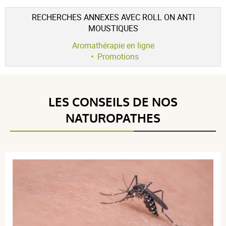
Voir l'attestation de confiance
RECHERCHES ANNEXES AVEC ROLL ON ANTI
Avis soumis à un contrôle
MOUSTIQUES
5 / 5
Aromathérapie en ligne
Promotions
(1Avis)
5 étoiles
1
LES CONSEILS DE NOS
4 étoiles
0
NATUROPATHES
3 étoiles
0
2 étoiles
0
1 étoile
0
Trier l'affichage des avis