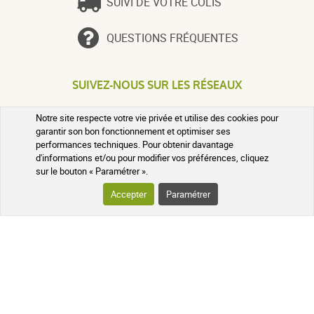
SUIVI DE VOTRE COLIS
QUESTIONS FRÉQUENTES
SUIVEZ-NOUS SUR LES RÉSEAUX
Suivez l'actualité de notre pharmacie
Notre site respecte votre vie privée et utilise des cookies pour
en ligne et recevez en exclusivité nos
garantir son bon fonctionnement et optimiser ses
promotions, des informations sur les
performances techniques. Pour obtenir davantage
nouveautés et nos conseils santé au
d'informations et/ou pour modifier vos préférences, cliquez
naturel !
sur le bouton « Paramétrer ».
Accepter
Paramétrer
PHARMACIE DE MAILLOLES
124 avenue Victor Dalbiez 66000
PERPIGNAN
Contactez-nous
du Lundi au
Vendredi
par téléphone le matin de
9h à 12h30