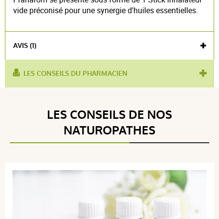
vide préconisé pour une synergie d'huiles essentielles.
AVIS (1)
LES CONSEILS DU PHARMACIEN
utilisé pour :
olfactothérapie
,
contenant
Voir l'attestation de confiance
LES CONSEILS DE NOS
Avis soumis à un contrôle
NATUROPATHES
5 / 5
(1Avis)
5 étoiles
1
4 étoiles
0
3 étoiles
0