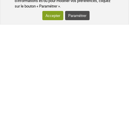
d'informations et/ou pour modifier vos préférences, cliquez
sur le bouton « Paramétrer ».
QUESTIONS FRÉQUENTES
Accepter
Paramétrer
SUIVEZ-NOUS SUR LES RÉSEAUX
Suivez l'actualité de notre pharmacie
en ligne et recevez en exclusivité nos
promotions, des informations sur les
nouveautés et nos conseils santé au
naturel !
PHARMACIE DE MAILLOLES
124 avenue Victor Dalbiez 66000
PERPIGNAN
Contactez-nous
du Lundi au
Vendredi
par téléphone le matin de
9h à 12h30
+33 4 68 54 62 31