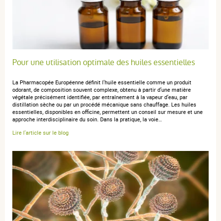
2 étoiles
0
1 étoile
0
Trier l'affichage des avis
Pour une utilisation optimale des huiles essentielles
La Pharmacopée Européenne définit l'huile essentielle comme un produit
odorant, de composition souvent complexe, obtenu à partir d’une matière
végétale précisément identifiée, par entraînement à la vapeur d’eau, par
anonymous a.
publié le 06 août 2020 suite à une commande du
distillation sèche ou par un procédé mécanique sans chauffage. Les huiles
02 août 2020
essentielles, disponibles en officine, permettent un conseil sur mesure et une
5 / 5
approche interdisciplinaire du soin. Dans la pratique, la voie…
Lire l'article sur le blog
Rien à dire