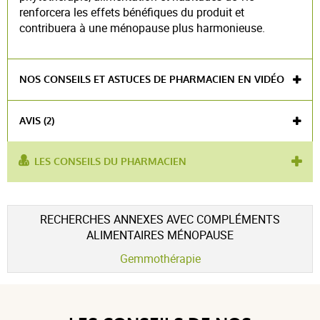
renforcera les effets bénéfiques du produit et
contribuera à une ménopause plus harmonieuse.
NOS CONSEILS ET ASTUCES DE PHARMACIEN EN VIDÉO
AVIS (2)
LES CONSEILS DU PHARMACIEN
utilisé
bouffées de chaleur
,
Sueurs nocturnes
,
pour :
équilibre hormonal
Voir l'attestation de confiance
RECHERCHES ANNEXES AVEC COMPLÉMENTS
Avis soumis à un contrôle
ALIMENTAIRES MÉNOPAUSE
5 / 5
Gemmothérapie
(2Avis)