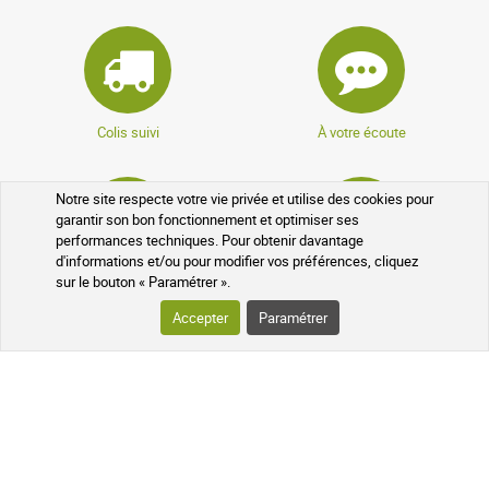
Colis suivi
À votre écoute
Notre site respecte votre vie privée et utilise des cookies pour
garantir son bon fonctionnement et optimiser ses
performances techniques. Pour obtenir davantage
d'informations et/ou pour modifier vos préférences, cliquez
sur le bouton « Paramétrer ».
Pharmaciens experts
Questions fréquentes
Accepter
Paramétrer
Données cryptées
Programme de parrainage