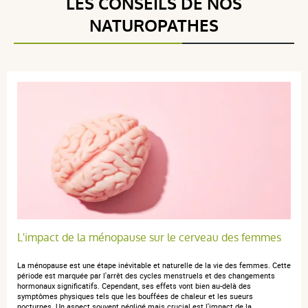
LES CONSEILS DE NOS
5 étoiles
2
NATUROPATHES
4 étoiles
0
3 étoiles
0
2 étoiles
0
1 étoile
0
Trier l'affichage des avis
Marie-Claire B.
publié le 22 avril 2026 suite à une commande du
29 mars 2026
5 / 5
L'impact de la ménopause sur le cerveau des femmes
Très efficace en ce qui me concerne contre les bouffées
La ménopause est une étape inévitable et naturelle de la vie des femmes. Cette
de chaleur et les sueurs nocturnes.
période est marquée par l'arrêt des cycles menstruels et des changements
hormonaux significatifs. Cependant, ses effets vont bien au-delà des
symptômes physiques tels que les bouffées de chaleur et les sueurs
nocturnes. Un aspect souvent négligé mais crucial est l'impact de la