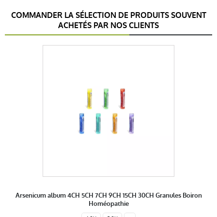
(2Avis)
COMMANDER LA SÉLECTION DE PRODUITS SOUVENT
5 étoiles
1
ACHETÉS PAR NOS CLIENTS
4 étoiles
1
3 étoiles
0
2 étoiles
0
1 étoile
0
Trier l'affichage des avis
anonymous a.
publié le 07 février 2021 suite à une commande du
05 janvier 2021
4 / 5
We use IT now
Arsenicum album 4CH 5CH 7CH 9CH 15CH 30CH Granules Boiron
Homéopathie