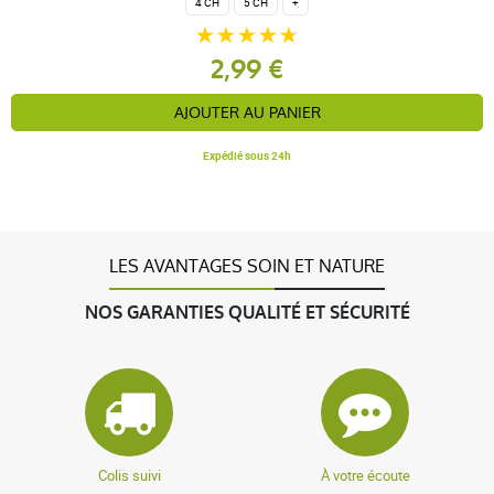
4 CH
5 CH
+
2,99 €
anonymous a.
publié le 07 août 2020 suite à une commande du
03 août 2020
AJOUTER AU PANIER
5 / 5
Expédié sous 24h
conforme à la description
LES AVANTAGES SOIN ET NATURE
NOS GARANTIES QUALITÉ ET SÉCURITÉ
Colis suivi
À votre écoute