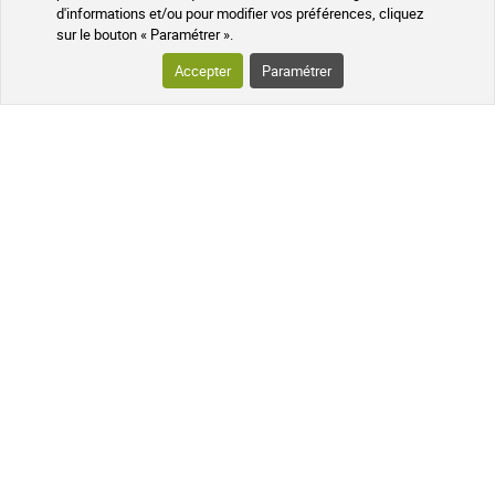
d'informations et/ou pour modifier vos préférences, cliquez
sur le bouton « Paramétrer ».
VOTRE COMMANDE
Accepter
Paramétrer
SUIVI DE VOTRE COLIS
QUESTIONS FRÉQUENTES
SUIVEZ-NOUS SUR LES RÉSEAUX
Suivez l'actualité de notre pharmacie
en ligne et recevez en exclusivité nos
promotions, des informations sur les
nouveautés et nos conseils santé au
naturel !
PHARMACIE DE MAILLOLES