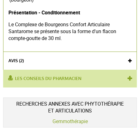
Présentation - Conditionnement
Le Complexe de Bourgeons Confort Articulaire
Santarome se présente sous la forme d'un flacon
compte-goutte de 30 ml.
AVIS (2)
LES CONSEILS DU PHARMACIEN
utilisé pour :
arthrose
,
rhumatisme
,
arthrite
Voir l'attestation de confiance
RECHERCHES ANNEXES AVEC PHYTOTHÉRAPIE
Avis soumis à un contrôle
ET ARTICULATIONS
4.5 / 5
Gemmothérapie