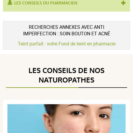
LES CONSEILS DU PHARMACIEN
utilisé pour :
couvrance
,
unifier le teint
Voir l'attestation de confiance
RECHERCHES ANNEXES AVEC ANTI
Avis soumis à un contrôle
IMPERFECTION : SOIN BOUTON ET ACNÉ
5 / 5
Teint parfait : votre Fond de teint en pharmacie
(1Avis)
LES CONSEILS DE NOS
5 étoiles
1
NATUROPATHES
4 étoiles
0
3 étoiles
0
2 étoiles
0
1 étoile
0
Trier l'affichage des avis