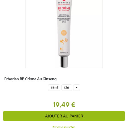
Erborian BB Crème Au Ginseng
15 ml
Clair
+
19,49 €
AJOUTER AU PANIER
Expédié sous 24h