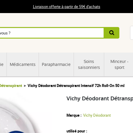
Livraison offerte à partir de 59€ d'achats
Soins
Minceur -
ie
Médicaments
Parapharmacie
saisonniers
sport
Détranspirant
Vichy Déodorant Détranspirant Intensif 72h Roll-On 50 ml
Vichy Déodorant Détranspi
Marque :
Vichy Déodorant
utilisé pour :