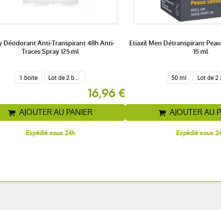
y Déodorant Anti-Transpirant 48h Anti-
Etiaxil Men Détranspirant Peau
Traces Spray 125 ml
15 ml
1 boite
Lot de 2 boites
50 ml
16,96 €
AJOUTER AU PANIER
AJOUTER AU 
Expédié sous 24h
Expédié sous 2