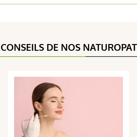
 CONSEILS DE NOS NATUROPA
5 étoiles
1
5 / 5
4 étoiles
0
3 étoiles
0
2 étoiles
0
(1Avis)
1 étoile
0
Trier l'affichage des avis