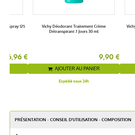
 48h Spray 125
Vichy Déodorant Traitement Crème
Vich
Détranspirant 7 Jours 30 ml
16,96 €
9,90 €
IER
AJOUTER AU PANIER
Expédié sous 24h
PRÉSENTATION - CONSEIL D'UTILISATION - COMPOSITION