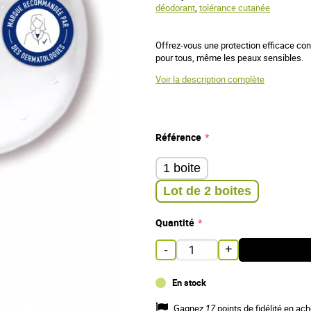
déodorant
,
tolérance cutanée
Offrez-vous une protection efficace cont
pour tous, même les peaux sensibles.
Voir la description complète
Référence
1 boite
Lot de 2 boites
Quantité
-
+
En stock
Gagnez
17
points de fidélité en ach