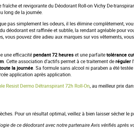
e fraîche et revigorante du Déodorant Roll-on Vichy De-transpira
u long de la journée.
que pas simplement les odeurs, il les élimine complètement, vous
 du déodorant est raffinée et subtile, la rendant agréable pour vo
ces, vous pouvez dire adieu aux marques sur vos vêtements, vous
ie une efficacité
pendant 72 heures
et une parfaite
tolérance cu
lm
. Cette association d'actifs permet à ce traitement de
réguler
l
toute la journée
. Sa formule sans alcool ni paraben a été testée
orcée application après application.
ble Resist Dermo Détranspirant 72h Roll-On
, au meilleur prix da
hes. Pour un résultat optimal, veillez à bien laisser sécher le p
ologie de ce déodorant avec notre partenaire Avis vérifiés après v