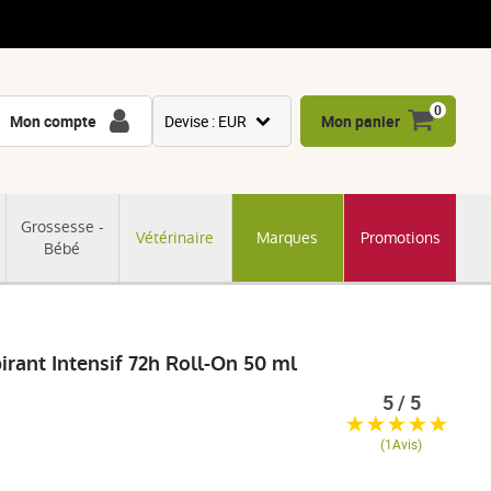
0
Mon compte
Devise : EUR
Mon panier
USD
GBP
Grossesse -
Vétérinaire
Marques
Promotions
CNY
Bébé
CHF
JPY
KRW
rant Intensif 72h Roll-On 50 ml
5 / 5
(1Avis)