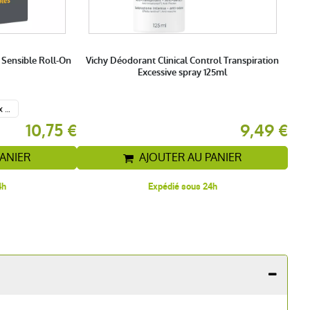
 Sensible Roll-On
Vichy Déodorant Clinical Control Transpiration
Excessive spray 125ml
Lot de 2 x 50 ml
10,75 €
9,49 €
PANIER
AJOUTER AU PANIER
4h
Expédié sous 24h