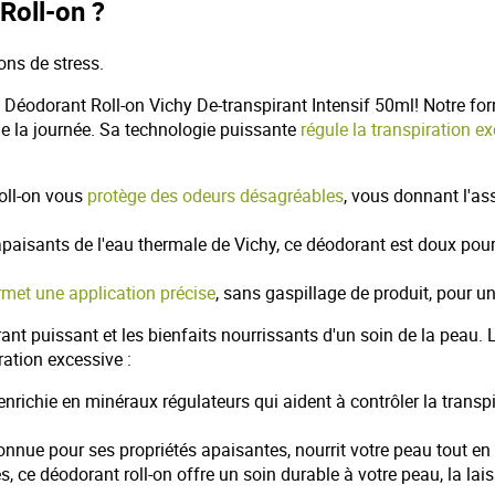
 Roll-on ?
ns de stress.
 Déodorant Roll-on Vichy De-transpirant Intensif 50ml! Notre for
de la journée. Sa technologie puissante
régule la transpiration e
roll-on vous
protège des odeurs désagréables
, vous donnant l'as
apaisants de l'eau thermale de Vichy, ce déodorant est doux po
rmet une application précise
, sans gaspillage de produit, pour 
orant puissant et les bienfaits nourrissants d'un soin de la peau.
ration excessive :
enrichie en minéraux régulateurs qui aident à contrôler la trans
onnue pour ses propriétés apaisantes, nourrit votre peau tout en 
, ce déodorant roll-on offre un soin durable à votre peau, la lai