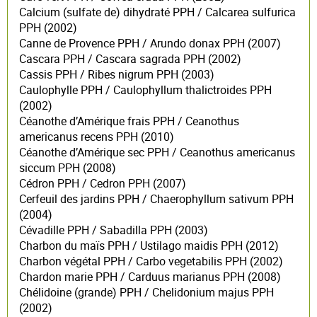
Calcium (sulfate de) dihydraté PPH / Calcarea sulfurica
PPH (2002)
Canne de Provence PPH / Arundo donax PPH (2007)
Cascara PPH / Cascara sagrada PPH (2002)
Cassis PPH / Ribes nigrum PPH (2003)
Caulophylle PPH / Caulophyllum thalictroides PPH
(2002)
Céanothe d’Amérique frais PPH / Ceanothus
americanus recens PPH (2010)
Céanothe d’Amérique sec PPH / Ceanothus americanus
siccum PPH (2008)
Cédron PPH / Cedron PPH (2007)
Cerfeuil des jardins PPH / Chaerophyllum sativum PPH
(2004)
Cévadille PPH / Sabadilla PPH (2003)
Charbon du maïs PPH / Ustilago maidis PPH (2012)
Charbon végétal PPH / Carbo vegetabilis PPH (2002)
Chardon marie PPH / Carduus marianus PPH (2008)
Chélidoine (grande) PPH / Chelidonium majus PPH
(2002)