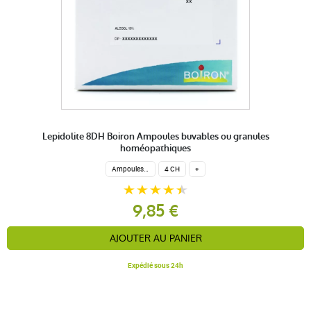
Lepidolite 8DH Boiron Ampoules buvables ou granules
homéopathiques
Ampoules buvables
4 CH
+
9,85 €
AJOUTER AU PANIER
Expédié sous 24h