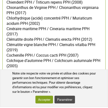
Chiendent PPH / Triticum repens PPH (2008)
Chionanthus de Virginie PPH / Chionanthus virginiana
PPH (2017)
Chlorhydrique (acide) concentré PPH / Muriaticum
acidum PPH (2002)
Cinéraire maritime PPH / Cineraria maritime PPH
(2017)
Clématite droite PPH / Clematis erecta PPH (2012)
Clématite vigne blanche PPH / Clematis vitalba PPH
(2019)
Cochenille PPH / Coccus cacti PPH (2007)
Colchique d’automne PPH / Colchicum autumnale PPH
(2005)
Collinsonia PPH / Collinsonia canadensis PPH (2007)
Notre site respecte votre vie privée et utilise des cookies pour
Coloquinte PPH / Colocynthis PPH (2021)
garantir son bon fonctionnement et optimiser ses
Condurango PPH / Condurango PPH (2007)
performances techniques. Pour obtenir davantage
Consoude PPH / Symphytum officinale PPH (2024)
d'informations et/ou pour modifier vos préférences, cliquez
sur le bouton « Paramétrer ».
Coriandre PPH / Coriandrum sativum PPH (2003)
Croton PPH / Croton tiglium PPH (2009)
Accepter
Paramétrer
Cyclamen d’Europe PPH / Cyclamen europaeum PPH