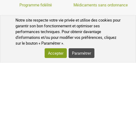
Programme fidélité
Médicaments sans ordonnance
Notre site respecte votre vie privée et utilise des cookies pour
garantir son bon fonctionnement et optimiser ses
VOTRE COMMANDE
performances techniques. Pour obtenir davantage
d'informations et/ou pour modifier vos préférences, cliquez
sur le bouton « Paramétrer ».
SUIVI DE VOTRE COLIS
Accepter
Paramétrer
QUESTIONS FRÉQUENTES
SUIVEZ-NOUS SUR LES RÉSEAUX
Suivez l'actualité de notre pharmacie
en ligne et recevez en exclusivité nos
promotions, des informations sur les
nouveautés et nos conseils santé au
naturel !