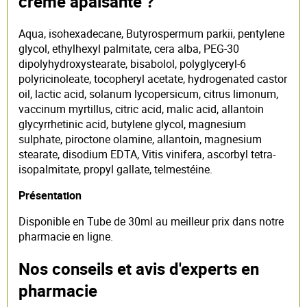
crème apaisante ?
Aqua, isohexadecane, Butyrospermum parkii, pentylene
glycol, ethylhexyl palmitate, cera alba, PEG-30
dipolyhydroxystearate, bisabolol, polyglyceryl-6
polyricinoleate, tocopheryl acetate, hydrogenated castor
oil, lactic acid, solanum lycopersicum, citrus limonum,
vaccinum myrtillus, citric acid, malic acid, allantoin
glycyrrhetinic acid, butylene glycol, magnesium
sulphate, piroctone olamine, allantoin, magnesium
stearate, disodium EDTA, Vitis vinifera, ascorbyl tetra-
isopalmitate, propyl gallate, telmestéine.
Présentation
Disponible en Tube de 30ml au meilleur prix dans notre
pharmacie en ligne.
Nos conseils et avis d'experts en
pharmacie