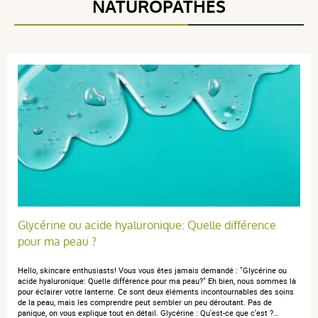
NATUROPATHES
4 étoiles
0
3 étoiles
0
2 étoiles
0
1 étoile
0
Trier l'affichage des avis
I C.
publié le 28 octobre 2024 suite à une commande du 06 octobre
2024
5 / 5
Glycérine ou acide hyaluronique: Quelle différence
pour ma peau ?
Três bom
Hello, skincare enthusiasts! Vous vous êtes jamais demandé : "Glycérine ou
acide hyaluronique: Quelle différence pour ma peau?" Eh bien, nous sommes là
pour éclairer votre lanterne. Ce sont deux éléments incontournables des soins
de la peau, mais les comprendre peut sembler un peu déroutant. Pas de
panique, on vous explique tout en détail. Glycérine : Qu'est-ce que c'est ?…