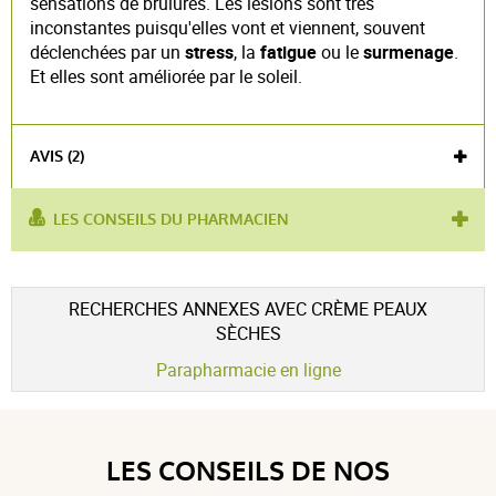
sensations de brûlures. Les lésions sont très
inconstantes puisqu'elles vont et viennent, souvent
déclenchées par un
stress
, la
fatigue
ou le
surmenage
.
Et elles sont améliorée par le soleil.
AVIS (2)
LES CONSEILS DU PHARMACIEN
utilisé pour
peaux atopiques
,
dermatite
,
anti-
:
séborrhéique
Voir l'attestation de confiance
RECHERCHES ANNEXES AVEC CRÈME PEAUX
Avis soumis à un contrôle
SÈCHES
5 / 5
Parapharmacie en ligne
(2Avis)
LES CONSEILS DE NOS
5 étoiles
2