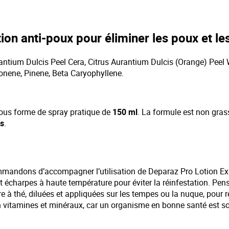
ion anti-poux pour éliminer les poux et les
rantium Dulcis Peel Cera, Citrus Aurantium Dulcis (Orange) Peel 
onene, Pinene, Beta Caryophyllene.
ous forme de spray pratique de
150 ml
. La formule est non gras
s
.
commandons d’accompagner l’utilisation de Deparaz Pro Lotion Ex
s et écharpes à haute température pour éviter la réinfestation. Pe
 à thé, diluées et appliquées sur les tempes ou la nuque, pour re
n vitamines et minéraux, car un organisme en bonne santé est so