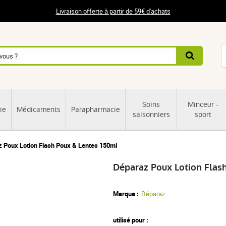
Livraison offerte à partir de 59€ d'achats
Soins
Minceur -
ie
Médicaments
Parapharmacie
saisonniers
sport
 Poux Lotion Flash Poux & Lentes 150ml
Déparaz Poux Lotion Flas
Marque :
Déparaz
utilisé pour :