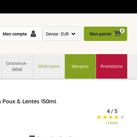
0
Mon compte
Devise : EUR
Mon panier
USD
GBP
Grossesse -
Vétérinaire
Marques
Promotions
CNY
Bébé
CHF
JPY
KRW
h Poux & Lentes 150ml
4 / 5
(1Avis)