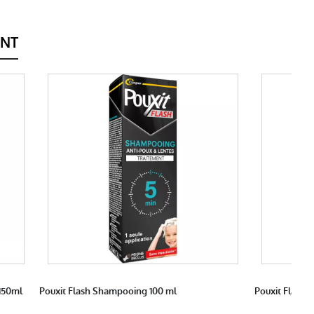
ENT
150ml
Pouxit Flash Shampooing 100 ml
Pouxit Flash L