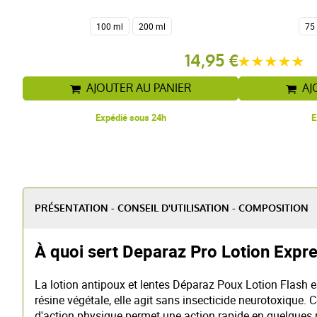
100 ml
200 ml
75
14,95 €
AJOUTER AU PANIER
AJ
Expédié sous 24h
E
PRÉSENTATION - CONSEIL D'UTILISATION - COMPOSITION
À quoi sert Deparaz Pro Lotion Expr
La lotion antipoux et lentes Déparaz Poux Lotion Flash 
résine végétale, elle agit sans insecticide neurotoxique. C
d'action physique permet une action rapide en quelques 