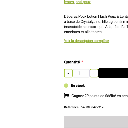
lentes
,
anti-poux
Déparaz Poux Lotion Flash Poux & Lentes
à base de Crystalysine. Elle agit en 5 m
insecticide neurotoxique. Adaptée dès 1
enceintes et allaitantes.
Voir la description complète
Quantité
-
+
En stock
Gagnez
20
points de fidélité en ach
Référence :
5430000427319