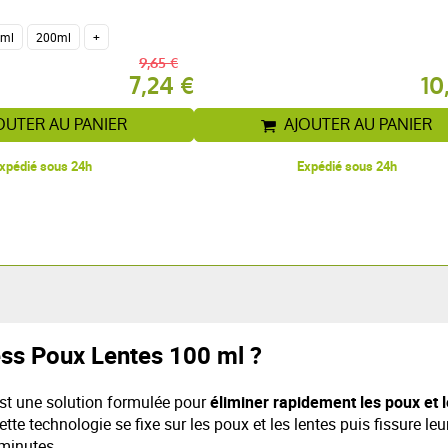
 ml
200ml
+
9,65 €
7,24 €
10
OUTER AU PANIER
AJOUTER AU PANIER
xpédié sous 24h
Expédié sous 24h
ess Poux Lentes 100 ml ?
est une solution formulée pour
éliminer rapidement les poux et l
ette technologie se fixe sur les poux et les lentes puis fissure l
minutes.