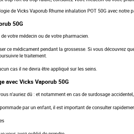
sologie de Vicks Vaporub Rhume inhalation POT 50G avec notre par
porub 50G
 de votre médecin ou de votre pharmacien.
iliser ce médicament pendant la grossesse. Si vous découvrez que
oursuivre le traitement.
ucun cas il ne devra être appliqué sur les seins.
ge avec Vicks Vaporub 50G
 vous n'auriez dû : et notamment en cas de surdosage accid
, pommade par un enfant, il est important de consulter rapideme
es
ue vous avez oublié de prendre