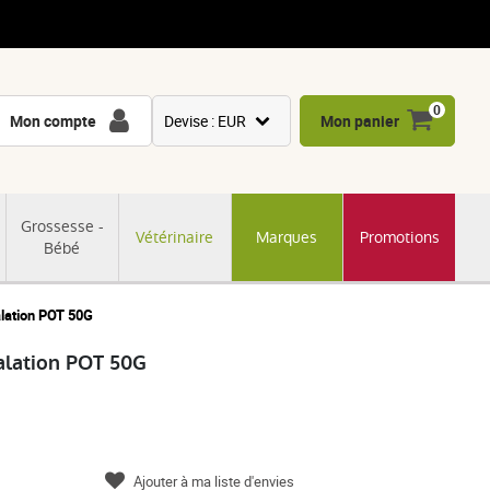
0
Mon compte
Devise : EUR
Mon panier
USD
GBP
Grossesse -
Vétérinaire
Marques
Promotions
CNY
Bébé
CHF
JPY
lation POT 50G
KRW
alation POT 50G
Ajouter à ma liste d'envies