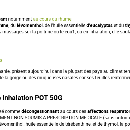
ant
notamment
au cours du rhume
.
hine
, du
lévomenthol
, de l’huile essentielle
d’eucalyptus
et du
th
ts massages sur la poitrine ou le cou1, ou en inhalation, elle 
es
!
manie, présent aujourd’hui dans la plupart des pays au climat temp
n de la gorge ou des muqueuses nasales car ses feuilles renfermen
 inhalation POT 50G
lisé comme
décongestionnant
au cours des
affections respirato
ICAMENT NON SOUMIS A PRESCRIPTION MEDICALE (sans ordonn
lévomenthol, huile essentielle de térébenthine, et de thymol, l