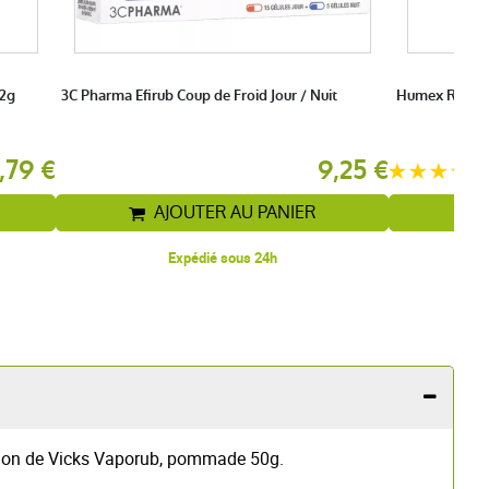
72g
3C Pharma Efirub Coup de Froid Jour / Nuit
Humex Rhume 
,79 €
9,25 €
AJOUTER AU PANIER
Expédié sous 24h
isation de Vicks Vaporub, pommade 50g.