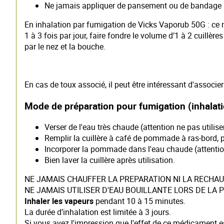
Ne jamais appliquer de pansement ou de bandage sur
En inhalation par fumigation de Vicks Vaporub 50G : ce m
1 à 3 fois par jour, faire fondre le volume d’1 à 2 cuillèr
par le nez et la bouche.
En cas de toux associé, il peut être intéressant d'associe
Mode de préparation pour fumigation (inhalat
Verser de l'eau très chaude (attention ne pas utilise
Remplir la cuillère à café de pommade à ras-bord, puis
Incorporer la pommade dans l'eau chaude (attention n
Bien laver la cuillère après utilisation.
NE JAMAIS CHAUFFER LA PREPARATION NI LA RECHA
NE JAMAIS UTILISER D'EAU BOUILLANTE LORS DE LA
Inhaler les vapeurs
pendant 10 à 15 minutes.
La durée d’inhalation est limitée à 3 jours.
Si vous avez l'impression que l'effet de ce médicament es