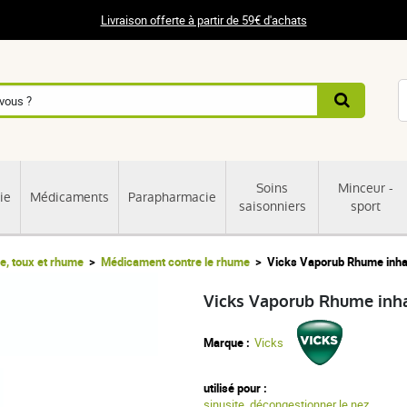
Livraison offerte à partir de 59€ d'achats
Soins
Minceur -
ie
Médicaments
Parapharmacie
saisonniers
sport
e, toux et rhume
Médicament contre le rhume
Vicks Vaporub Rhume inha
Vicks Vaporub Rhume inh
Marque :
Vicks
utilisé pour :
sinusite
,
décongestionner le nez