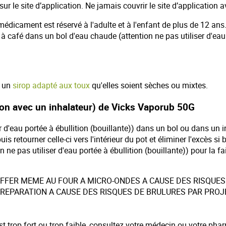
 le site d’application. Ne jamais couvrir le site d’application 
édicament est réservé à l'adulte et à l'enfant de plus de 12 ans
es à café dans un bol d'eau chaude (attention ne pas utiliser d'eau 
r un
sirop adapté aux toux
qu'elles soient sèches ou mixtes.
ion avec un inhalateur) de Vicks Vaporub 50G
r d'eau portée à ébullition (bouillante)) dans un bol ou dans un i
 retourner celle-ci vers l'intérieur du pot et éliminer l'excès si 
e pas utiliser d'eau portée à ébullition (bouillante)) pour la fa
UFFER MEME AU FOUR A MICRO-ONDES A CAUSE DES RISQUES
 PREPARATION A CAUSE DES RISQUES DE BRULURES PAR PROJ
t trop fort ou trop faible, consultez votre médecin ou votre pha