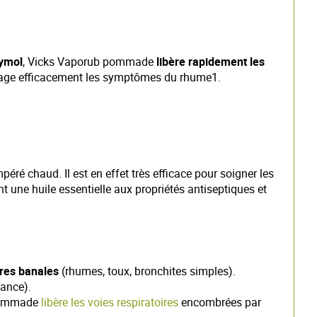
ymol
, Vicks Vaporub pommade
libère rapidement les
soulage efficacement les symptômes du rhume1.
éré chaud. Il est en effet très efficace pour soigner les
t une huile essentielle aux propriétés antiseptiques et
ires banales
(rhumes, toux, bronchites simples).
ance).
a pommade
libère les voies respiratoires
encombrées par