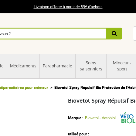
Livraison offerte à partir de 59€ d'achats
Soins
Minceur -
ie
Médicaments
Parapharmacie
saisonniers
sport
tiparasitaires pour animaux
Biovetol Spray Répulsif Bio Protection de l'Habi
Biovetol Spray Répulsif Bi
Marque :
Biovetol - Vetobiol
utilisé pour :