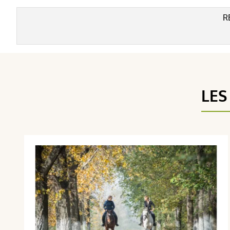
R
LES