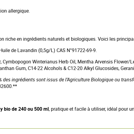
ion allergique.
n riche en ingrédients naturels et biologiques. Voici les princi
Huile de Lavandin (0,5g/L) CAS N°91722-69-9.
r, Cymbopogon Winterianus Herb Oil, Mentha Arvensis Flower/Lea
than Gum, C14-22 Alcohols & C12-20 Alkyl Glucosides, Geraniol, 
% des ingrédients sont issus de l’Agriculture Biologique ou trans
32600.**
y bio de 240 ou 500 ml
, pratique et facile à utiliser, idéal pour