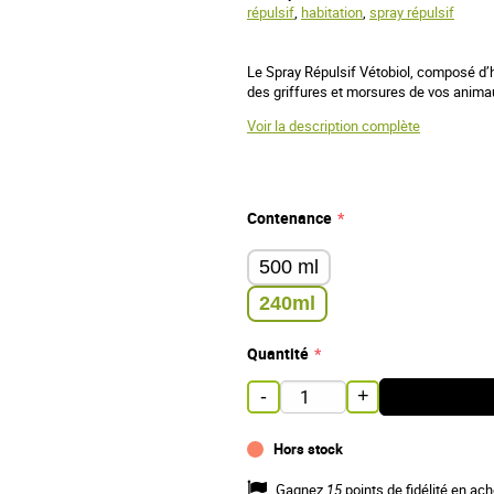
répulsif
,
habitation
,
spray répulsif
Le Spray Répulsif Vétobiol, composé d’
des griffures et morsures de vos anim
Voir la description complète
Contenance
500 ml
240ml
Quantité
-
+
Hors stock
Gagnez
15
points de fidélité en ach