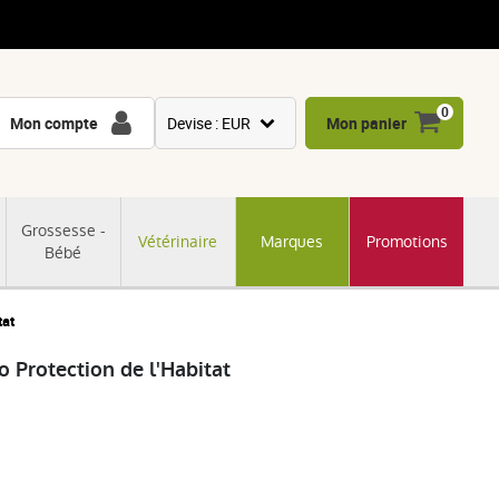
0
Mon compte
Devise : EUR
Mon panier
USD
GBP
Grossesse -
Vétérinaire
Marques
Promotions
CNY
Bébé
CHF
JPY
tat
KRW
o Protection de l'Habitat