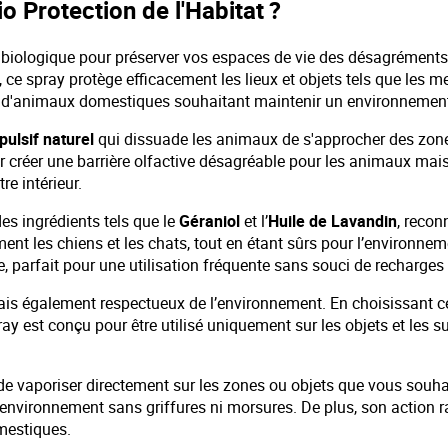
o Protection de l'Habitat ?
 biologique pour préserver vos espaces de vie des désagréments 
 ce spray protège efficacement les lieux et objets tels que les meub
es d'animaux domestiques souhaitant maintenir un environnement 
ulsif naturel
qui dissuade les animaux de s'approcher des zones
 créer une barrière olfactive désagréable pour les animaux mai
e intérieur.
des ingrédients tels que le
Géraniol
et l’
Huile de Lavandin
, recon
 les chiens et les chats, tout en étant sûrs pour l’environneme
 parfait pour une utilisation fréquente sans souci de recharges
ais également respectueux de l’environnement. En choisissant c
ay est conçu pour être utilisé uniquement sur les objets et les su
it de vaporiser directement sur les zones ou objets que vous sou
 environnement sans griffures ni morsures. De plus, son action ra
mestiques.