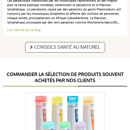
Les parasitoses transmises par les moustiques représentent un défi majeur
pour la santé publique mondiale, notamment le paludisme et la filariose
lymphatique. Le paludisme, causé par des parasites du genre Plasmodium, est
transmis par les moustiques Anopheles et affecte des millions de personnes
chaque année, principalement en Afrique subsaharienne. La filariose
lymphatique, provoquée par des vers parasites comme Wuchereria bancrofti,…
anonymous a.
publié le 18 juillet 2024 suite à une commande du
Lire l'article sur le blog
09 juillet 2024
4 / 5
CONSEILS SANTÉ AU NATUREL
produit nouveau pour moi, premier essai satisfaisant
COMMANDER LA SÉLECTION DE PRODUITS SOUVENT
ACHETÉS PAR NOS CLIENTS