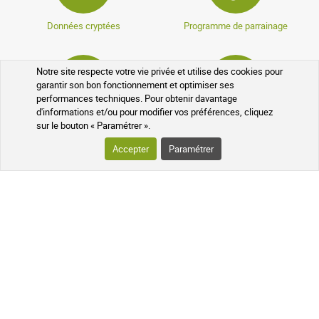
Données cryptées
Programme de parrainage
Notre site respecte votre vie privée et utilise des cookies pour
garantir son bon fonctionnement et optimiser ses
performances techniques. Pour obtenir davantage
d'informations et/ou pour modifier vos préférences, cliquez
Programme fidélité
Médicaments sans ordonnance
sur le bouton « Paramétrer ».
Accepter
Paramétrer
VOTRE COMMANDE
SUIVI DE VOTRE COLIS
QUESTIONS FRÉQUENTES
SUIVEZ-NOUS SUR LES RÉSEAUX