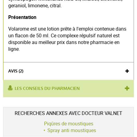
geraniol, limonene, citral.
Présentation
Volarome est une lotion prête à l'emploi contenue dans
un flacon de 50 ml. Ce complexe répulsif naturel est
disponible au meilleur prix dans notre pharmacie en
ligne.
AVIS (2)
LES CONSEILS DU PHARMACIEN
utilisé pour :
répulsif moustiques
produit contient :
citronnelle
Voir l'attestation de confiance
RECHERCHES ANNEXES AVEC DOCTEUR VALNET
Avis soumis à un contrôle
Piqûres de moustiques
4.5 / 5
Spray anti moustiques