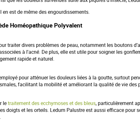
nsi que les douleurs survenues suite aux piqûres d’insecte, Ledu
et il en est de même des engourdissements.
ède Homéopathique Polyvalent
ur traiter divers problèmes de peau, notamment les boutons d’a
associées à l'acné. De plus, elle est utile pour soigner les gonfle
agement rapide et naturel.
employé pour atténuer les douleurs liées à la goutte, surtout p
smales, facilitant la mobilité et améliorant la qualité de vie des
r le
traitement des ecchymoses et des bleus
, particulièrement a
es doigts et les orteils. Ledum Palustre est aussi efficace pour 
.