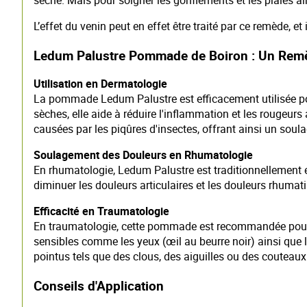
sèche. Mais pour soigner les gonflements et les plaies ai
L’effet du venin peut en effet être traité par ce remède, 
Ledum Palustre Pommade de Boiron : Un Rem
Utilisation en Dermatologie
La pommade Ledum Palustre est efficacement utilisée po
sèches, elle aide à réduire l'inflammation et les rougeurs 
causées par les piqûres d'insectes, offrant ainsi un soul
Soulagement des Douleurs en Rhumatologie
En rhumatologie, Ledum Palustre est traditionnellement 
diminuer les douleurs articulaires et les douleurs rhumati
Efficacité en Traumatologie
En traumatologie, cette pommade est recommandée pou
sensibles comme les yeux (œil au beurre noir) ainsi que l
pointus tels que des clous, des aiguilles ou des couteaux
Conseils d'Application