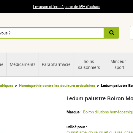
Livraison offerte à partir de 59€ d'achats
Soins
Minceur -
ie
Médicaments
Parapharmacie
saisonniers
sport
thiques
Homéopathie contre les douleurs articulaires
Ledum palustre B
Ledum palustre Boiron 
Marque :
Boiron dilutions homéopathiq
utilisé pour :
rhumatisme
,
douleurs articulaires
,
crise