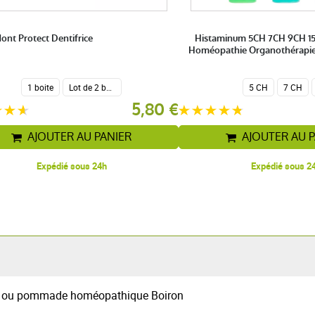
ont Protect Dentifrice
Histaminum 5CH 7CH 9CH 1
Homéopathie Organothérapie
1 boite
Lot de 2 boites
5 CH
7 CH
5,80 €
AJOUTER AU PANIER
AJOUTER AU 
Expédié sous 24h
Expédié sous 2
s ou pommade homéopathique Boiron