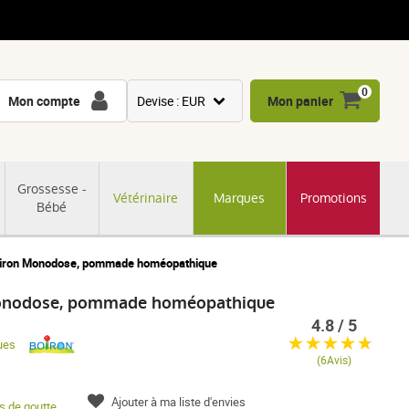
0
Mon compte
Devise : EUR
Mon panier
USD
GBP
Grossesse -
Vétérinaire
Marques
Promotions
CNY
Bébé
CHF
JPY
oiron Monodose, pommade homéopathique
KRW
Monodose, pommade homéopathique
4.8 / 5
ues
(6Avis)
Ajouter à ma liste d'envies
s de goutte