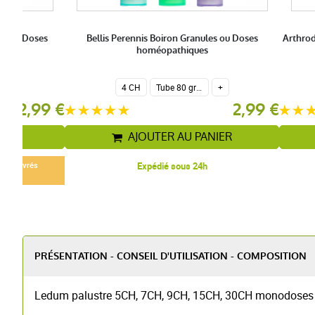
les ou Doses
Bellis Perennis Boiron Granules ou Doses
Arthrod
homéopathiques
+
4 CH
Tube 80 granules homéopathiques 4 g.
+
2,99 €
2,99 €
IER
AJOUTER AU PANIER
ours ouvrés
Expédié sous 24h
PRÉSENTATION - CONSEIL D'UTILISATION - COMPOSITION
Ledum palustre 5CH, 7CH, 9CH, 15CH, 30CH monodose