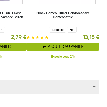
5CH 30CH Dose
Pilbox Homeo Pilulier Hebdomadaire
 Sarcode Boiron
Homéopathie
+
Turquoise
Vert
2,79 €
13,15 €
PANIER
AJOUTER AU PANIER
4h
Expédié sous 24h