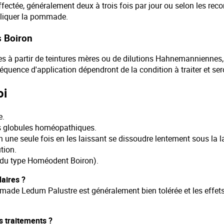
fectée, généralement deux à trois fois par jour ou selon les r
ppliquer la pommade.
 Boiron
 partir de teintures mères ou de dilutions Hahnemanniennes, a
réquence d'application dépendront de la condition à traiter et se
oi
e.
les globules homéopathiques.
une seule fois en les laissant se dissoudre lentement sous la l
tion.
e (du type Homéodent Boiron).
aires ?
e Ledum Palustre est généralement bien tolérée et les effets 
 traitements ?