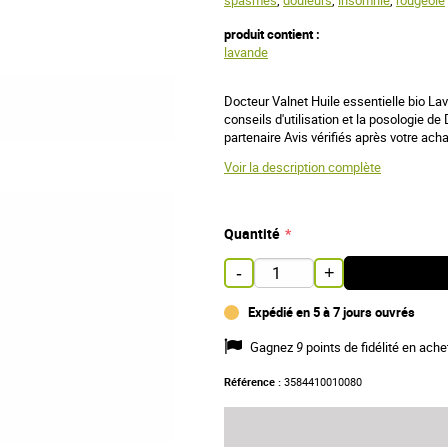
spasmes
,
douleurs
,
insomnie
,
rougeole
produit contient :
lavande
Docteur Valnet Huile essentielle bio La
conseils d'utilisation et la posologie d
partenaire Avis vérifiés après votre acha
Voir la description complète
Quantité
-
+
Expédié en 5 à 7 jours ouvrés
Gagnez
9
points de fidélité en ache
Référence :
3584410010080