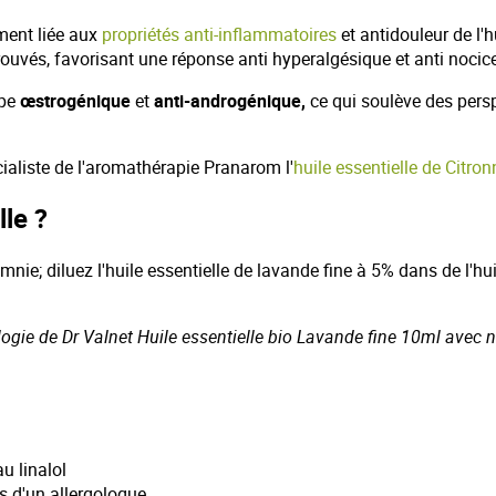
ment liée aux
propriétés anti-inflammatoires
et antidouleur de l'
ouvés, favorisant une réponse anti hyperalgésique et anti nocice
ype
œstrogénique
et
anti-androgénique,
ce qui soulève des perspe
aliste de l'aromathérapie Pranarom l'
huile essentielle de Citron
lle ?
nie; diluez l'huile essentielle de lavande fine à 5% dans de l'hu
ologie de Dr Valnet Huile essentielle bio Lavande fine 10ml avec n
u linalol
s d'un allergologue