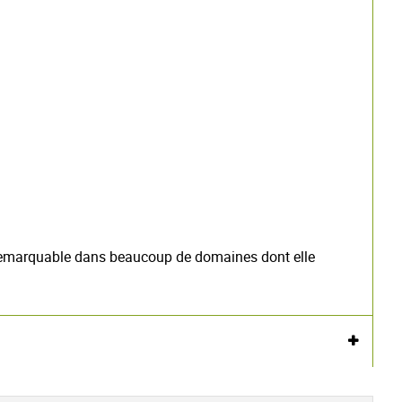
t remarquable dans beaucoup de domaines dont elle
Voir l'attestation de confiance