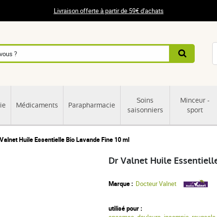
Livraison offerte à partir de 59€ d'achats
Soins
Minceur -
ie
Médicaments
Parapharmacie
saisonniers
sport
 Valnet Huile Essentielle Bio Lavande Fine 10 ml
Dr Valnet Huile Essentiell
Marque :
Docteur Valnet
utilisé pour :