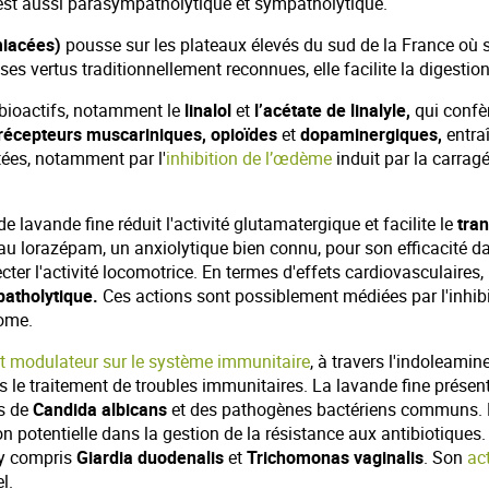
 est aussi parasympatholytique et sympatholytique.
iacées)
pousse sur les plateaux élevés du sud de la France où 
ses vertus traditionnellement reconnues, elle facilite la digestio
s bioactifs, notamment le
linalol
et
l’acétate de linalyle,
qui confèr
récepteurs muscariniques, opioïdes
et
dopaminergiques,
entraî
ées, notamment par l'
inhibition de l’œdème
induit par la carrag
e lavande fine réduit l'activité glutamatergique et facilite le
tra
au lorazépam, un anxiolytique bien connu, pour son efficacité d
er l'activité locomotrice. En termes d'effets cardiovasculaires, 
patholytique.
Ces actions sont possiblement médiées par l'inhib
nome.
t modulateur sur le système immunitaire
, à travers l'indoleamin
s le traitement de troubles immunitaires. La lavande fine présen
es de
Candida albicans
et des pathogènes bactériens communs. Ell
 potentielle dans la gestion de la résistance aux antibiotiques. E
y compris
Giardia duodenalis
et
Trichomonas vaginalis
. Son
ac
l.