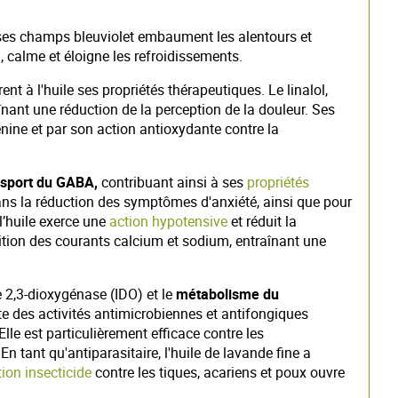
ses champs bleu­violet embaument les alentours et
n, calme et éloigne les refroidissements.
ent à l'huile ses propriétés thérapeutiques. Le linalol,
nant une réduction de la perception de la douleur. Ses
énine et par son action antioxydante contre la
nsport du GABA,
contribuant ainsi à ses
propriétés
ans la réduction des symptômes d'anxiété, ainsi que pour
l’huile exerce une
action hypotensive
et réduit la
ition des courants calcium et sodium, entraînant une
e 2,3-dioxygénase (IDO) et le
métabolisme du
te des activités antimicrobiennes et antifongiques
e est particulièrement efficace contre les
n tant qu'antiparasitaire, l'huile de lavande fine a
tion insecticide
contre les tiques, acariens et poux ouvre