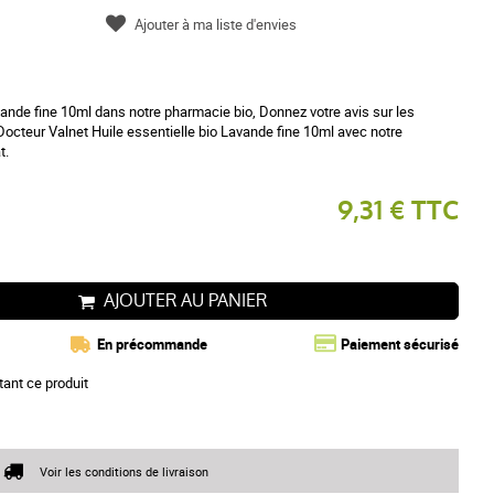
Ajouter à ma liste d'envies
vande fine 10ml dans notre pharmacie bio, Donnez votre avis sur les
e Docteur Valnet Huile essentielle bio Lavande fine 10ml avec notre
t.
9,31 € TTC
AJOUTER AU PANIER
En précommande
Paiement sécurisé
tant ce produit
Voir les conditions de livraison