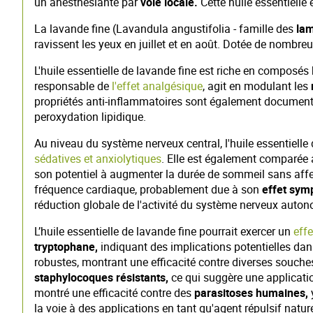
un anesthésiante par
voie locale.
Cette huile essentielle
La lavande fine (Lavandula angustifolia - famille des
lam
ravissent les yeux en juillet et en août. Dotée de nombreu
L'huile essentielle de lavande fine est riche en composé
responsable de
l'effet analgésique
, agit en modulant les
propriétés anti-inflammatoires sont également document
peroxydation lipidique.
Au niveau du système nerveux central, l'huile essentielle d
sédatives et anxiolytiques
. Elle est également comparée 
son potentiel à augmenter la durée de sommeil sans affect
fréquence cardiaque, probablement due à son
effet sym
réduction globale de l'activité du système nerveux auto
L’huile essentielle de lavande fine pourrait exercer un
effe
tryptophane,
indiquant des implications potentielles dan
robustes, montrant une efficacité contre diverses souch
staphylocoques résistants,
ce qui suggère une application
montré une efficacité contre des
parasitoses humaines,
la voie à des applications en tant qu'agent répulsif nature