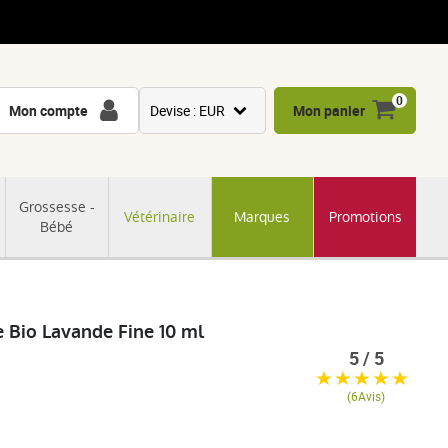
0
Mon compte
Devise : EUR
Mon panier
USD
GBP
Grossesse -
Vétérinaire
Marques
Promotions
CNY
Bébé
CHF
JPY
KRW
e Bio Lavande Fine 10 ml
5 / 5
(6Avis)