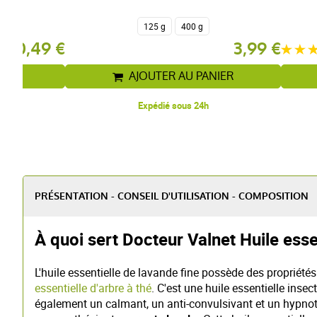
125 g
400 g
10,49 €
3,99 €
IER
AJOUTER AU PANIER
Expédié sous 24h
PRÉSENTATION - CONSEIL D'UTILISATION - COMPOSITION
À quoi sert Docteur Valnet Huile esse
L'huile essentielle de lavande fine possède des propriétés
essentielle d'arbre à thé
. C'est une huile essentielle ins
également un calmant, un anti-convulsivant et un hypnoti