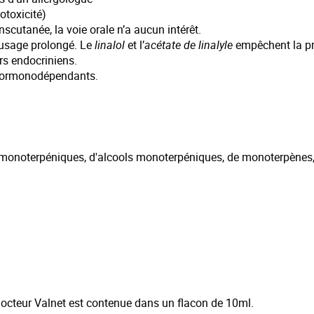
otoxicité)
nscutanée, la voie orale n’a aucun intérêt.
 usage prolongé. Le
linalol
et l’
acétate de linalyle
empêchent la pr
rs endocriniens.
 hormonodépendants.
rs monoterpéniques, d'alcools monoterpéniques, de monoterpènes
 Docteur Valnet est contenue dans un flacon de 10ml.