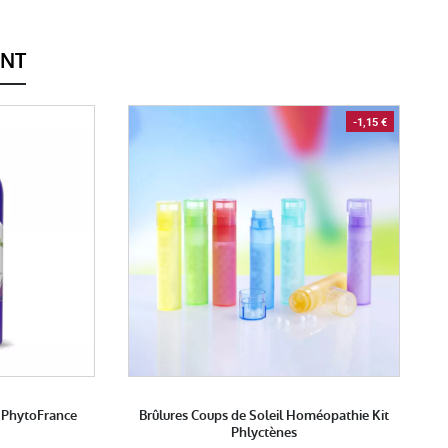
ENT
-1,15 €
L PhytoFrance
Brûlures Coups de Soleil Homéopathie Kit
Phlyctènes