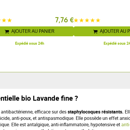
7,76 €
AJOUTER AU PANIER
AJOUTER AU 
Expédié sous 24h
Expédié sous 2
ntielle bio Lavande fine ?
 antibactérienne, efficace sur des
staphylocoques résistants.
Ell
ecticide, anti-poux, et antispasmodique. Elle possède un effet an
que. Elle est antalgique, anti-inflammatoire, hypotensive et
anti