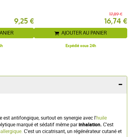
17,89 €
9,25 €
16,74 €
PANIER
AJOUTER AU PANIER
4h
Expédié sous 24h
e est antifongique, surtout en synergie avec l'
huile
xiolytique marqué et sédatif même par
inhalation.
C'est
-allergique.
C'est un cicatrisant, un régénérateur cutané et