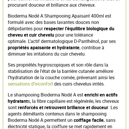
procurant douceur et brillance aux cheveux.
Bioderma Nodé A Shampooing Apaisant 400ml est
formulé avec des bases lavantes douces non
délipidantes pour
respecter l’équilibre biologique du
cheveu et cuir chevelu
pour une tolérance
optimale. L’actif dermatologique D-Panthénol, par ses
propriétés apaisante et hydratante
, contribue à
diminuer les irritations du cuir chevelu.
Ses propriétés hygroscopiques et son rôle dans la
stabilisation de l’état de la barrière cutanée améliore
l’hydratation de la couche cornée, prévenant ainsi les
sensations d’inconfort
des cuirs chevelus irrités.
Le shampooing Bioderma Nodé A est
enrichi en actifs
hydratant
s, la fibre capillaire est régénérée, les cheveux
sont
renforcés et retrouvent brillance et douceur
. Les
agents démêlants contenus dans le shampooing
Bioderma Nodé A permettent un
coiffage facile
, sans
électricité statique, la coiffure se met rapidement en