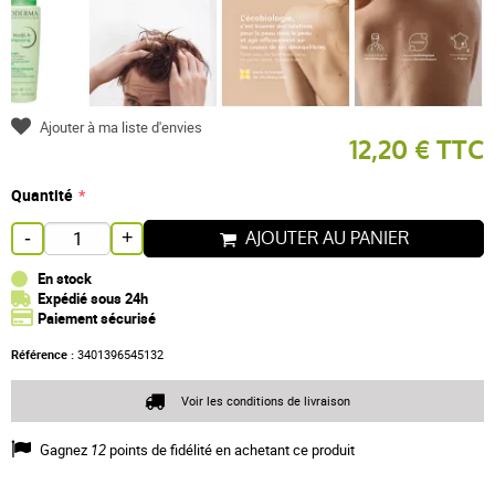
Ajouter à ma liste d'envies
12,20 € TTC
Quantité
AJOUTER AU PANIER
-
+
En stock
Expédié sous 24h
Paiement sécurisé
Référence :
3401396545132
Voir les conditions de livraison
Gagnez
12
points de fidélité en achetant ce produit