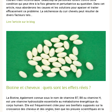
condition qui peut être à la fois gênante et perturbatrice au quotidien. Dans cet
16 mars 2024
article, nous aborderons les causes et les solutions pour apaiser et traiter
5 / 5
efficacement ce problème. La sécheresse du cuir chevelu peut résulter de
divers facteurs tels…
Lire l'article sur le blog
Indispensable pour les démangeaisons je le connais
depuis des années je fais une cure tt les 2 ou 3 ans
anonymous a.
publié le 01 mars 2023 suite à une commande du
17 février 2023
4 / 5
encore trop tôt pour avoir un jugement.
Biotine et cheveux : quels sont les effets réels ?
La Biotine, également connue sous le nom de vitamine B7, B8 ou vitamine H,
est une vitamine hydrosoluble essentielle au métabolisme énergétique du
corps humain. Elle est fréquemment citée pour ses bienfaits supposés sur la
croissance des cheveux et des ongles, bien que les preuves scientifiques en la