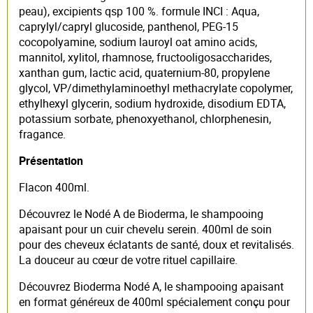
peau), excipients qsp 100 %. formule INCI : Aqua,
caprylyl/capryl glucoside, panthenol, PEG-15
cocopolyamine, sodium lauroyl oat amino acids,
mannitol, xylitol, rhamnose, fructooligosaccharides,
xanthan gum, lactic acid, quaternium-80, propylene
glycol, VP/dimethylaminoethyl methacrylate copolymer,
ethylhexyl glycerin, sodium hydroxide, disodium EDTA,
potassium sorbate, phenoxyethanol, chlorphenesin,
fragance.
Présentation
Flacon 400ml.
Découvrez le Nodé A de Bioderma, le shampooing
apaisant pour un cuir chevelu serein. 400ml de soin
pour des cheveux éclatants de santé, doux et revitalisés.
La douceur au cœur de votre rituel capillaire.
Découvrez Bioderma Nodé A, le shampooing apaisant
en format généreux de 400ml spécialement conçu pour