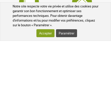
Notre site respecte votre vie privée et utilise des cookies pour
garantir son bon fonctionnement et optimiser ses
performances techniques. Pour obtenir davantage
Programme fidélité
Médicaments sans ordonnance
d'informations et/ou pour modifier vos préférences, cliquez
sur le bouton « Paramétrer ».
Accepter
Paramétrer
VOTRE COMMANDE
SUIVI DE VOTRE COLIS
QUESTIONS FRÉQUENTES
SUIVEZ-NOUS SUR LES RÉSEAUX
Suivez l'actualité de notre pharmacie
en ligne et recevez en exclusivité nos
promotions, des informations sur les
nouveautés et nos conseils santé au
naturel !