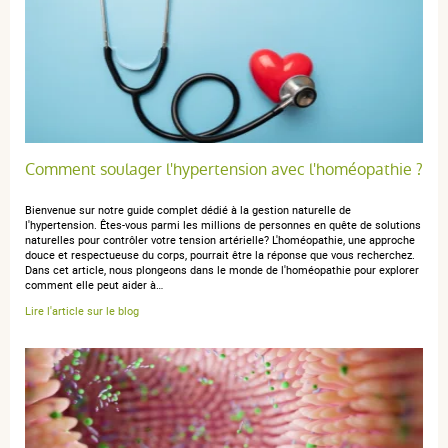
janvier 2026
5 / 5
Très bien. Je l'utilise depuis de nombreuses années
suite à une corticothérapie.
Comment soulager l'hypertension avec l'homéopathie ?
Bienvenue sur notre guide complet dédié à la gestion naturelle de
yolande C.
publié le 19 novembre 2025 suite à une commande du
l'hypertension. Êtes-vous parmi les millions de personnes en quête de solutions
28 octobre 2025
naturelles pour contrôler votre tension artérielle? L'homéopathie, une approche
douce et respectueuse du corps, pourrait être la réponse que vous recherchez.
5 / 5
Dans cet article, nous plongeons dans le monde de l'homéopathie pour explorer
comment elle peut aider à…
Lire l'article sur le blog
produit que j'utilise depuis des années
martine m.
publié le 11 avril 2025 suite à une commande du 17
mars 2025