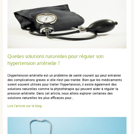
Trier l'affichage des avis
Angeline Nicole M.
publié le 22 février 2026 suite à une
commande du 28 janvier 2026
5 / 5
Quelles solutions naturelles pour réguler son
hypertension artérielle ?
Le produit que j'ai acheté c'est le sel diététique D, certes
L'hypertension artérielle est un problème de santé courant qui peut entraîner
j'ai l'habitude de prendre celui en carton mais c'est venu
des complications graves si elle n'est pas traitée. Bien que les médicaments
soient souvent utilisés pour traiter l'hypertension, il existe également des
sous une forme que je ne connaissais pas. Le prix en
solutions naturelles comme la phytothérapie qui peuvent aider à réguler la
est abordable mais c'est le coût du transport jusqu'à ma
pression artérielle. Dans cet article, nous allons explorer certaines des
solutions naturelles les plus efficaces pour…
destination au Canada qui a augmenté les enchères.
Lire l'article sur le blog
Brigitte I.
publié le 28 janvier 2026 suite à une commande du 08