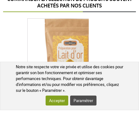
ACHETÉS PAR NOS CLIENTS
Cela fait des années que j'utilise ce SEL. Pour des
raisons de santé et de goût.
B I.
publié le 05 décembre 2024 suite à une commande du 15
novembre 2024
5 / 5
Notre site respecte votre vie privée et utilise des cookies pour
garantir son bon fonctionnement et optimiser ses
performances techniques. Pour obtenir davantage
Compétitif
d'informations et/ou pour modifier vos préférences, cliquez
sur le bouton « Paramétrer ».
Accepter
Paramétrer
anonymous a.
Écoidées Préparation Pour Lait D'or Bio 150 g
publié le 03 juillet 2023 suite à une commande du
22 juin 2023
5 / 5
5,89 €