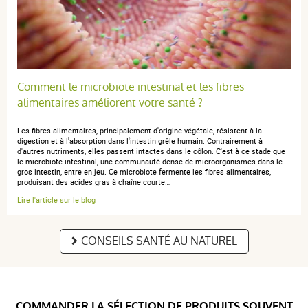
5 / 5
Très bon produit
Comment le microbiote intestinal et les fibres
alimentaires améliorent votre santé ?
Brigitte I.
publié le 09 mars 2025 suite à une commande du 17
Les fibres alimentaires, principalement d'origine végétale, résistent à la
février 2025
digestion et à l'absorption dans l'intestin grêle humain. Contrairement à
d'autres nutriments, elles passent intactes dans le côlon. C'est à ce stade que
5 / 5
le microbiote intestinal, une communauté dense de microorganismes dans le
gros intestin, entre en jeu. Ce microbiote fermente les fibres alimentaires,
produisant des acides gras à chaîne courte…
Rien à signaler
Lire l'article sur le blog
CONSEILS SANTÉ AU NATUREL
D B.
publié le 21 décembre 2024 suite à une commande du 25
novembre 2024
5 / 5
COMMANDER LA SÉLECTION DE PRODUITS SOUVENT