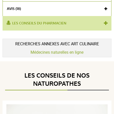
AVIS (18)
LES CONSEILS DU PHARMACIEN
utilisé pour :
aliment diététique
,
diète
Voir l'attestation de confiance
RECHERCHES ANNEXES AVEC ART CULINAIRE
Avis soumis à un contrôle
Médecines naturelles en ligne
5 / 5
LES CONSEILS DE NOS
(18Avis)
NATUROPATHES
5 étoiles
18
4 étoiles
0
3 étoiles
0
2 étoiles
0
1 étoile
0