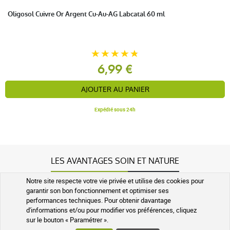
Gostei
Oligosol Cuivre Or Argent Cu-Au-AG Labcatal 60 ml
6,99 €
Sylvie A.
publié le 11 juin 2025 suite à une commande du 16 mai
2025
AJOUTER AU PANIER
4 / 5
Expédié sous 24h
excellent
LES AVANTAGES SOIN ET NATURE
anonymous a.
publié le 30 octobre 2023 suite à une commande
Notre site respecte votre vie privée et utilise des cookies pour
NOS GARANTIES QUALITÉ ET SÉCURITÉ
du 13 octobre 2023
garantir son bon fonctionnement et optimiser ses
2 / 5
performances techniques. Pour obtenir davantage
d'informations et/ou pour modifier vos préférences, cliquez
sur le bouton « Paramétrer ».
Bonne qualité mais Trop volatile, requiert de multiples