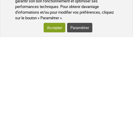
garantir son bon fonctionnement et optimiser ses
performances techniques. Pour obtenir davantage
d'informations et/ou pour modifier vos préférences, cliquez
sur le bouton « Paramétrer ».
Accepter
Paramétrer
Pharmaciens experts
Questions fréquentes
Données cryptées
Programme de parrainage
Programme fidélité
Médicaments sans ordonnance