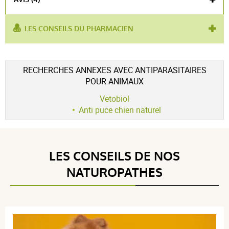
LES CONSEILS DU PHARMACIEN
utilisé pour :
antiparasitaire
,
grand chien
,
pipettes
Voir l'attestation de confiance
RECHERCHES ANNEXES AVEC ANTIPARASITAIRES
Avis soumis à un contrôle
POUR ANIMAUX
4.8 / 5
Vetobiol
Anti puce chien naturel
(4Avis)
5 étoiles
3
LES CONSEILS DE NOS
4 étoiles
1
NATUROPATHES
3 étoiles
0
2 étoiles
0
1 étoile
0
Trier l'affichage des avis