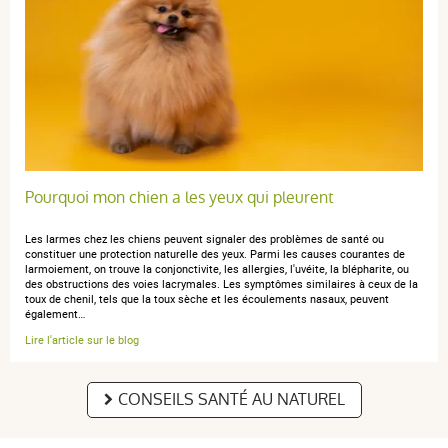
anonymous a.
publié le 29 août 2020 suite à une commande du
24 août 2020
5 / 5
Pourquoi mon chien a les yeux qui pleurent
Bien
Les larmes chez les chiens peuvent signaler des problèmes de santé ou
constituer une protection naturelle des yeux. Parmi les causes courantes de
larmoiement, on trouve la conjonctivite, les allergies, l'uvéite, la blépharite, ou
des obstructions des voies lacrymales. Les symptômes similaires à ceux de la
toux de chenil, tels que la toux sèche et les écoulements nasaux, peuvent
anonymous a.
publié le 06 juin 2020 suite à une commande du 01
également…
juin 2020
Lire l'article sur le blog
5 / 5
CONSEILS SANTÉ AU NATUREL
Très bien