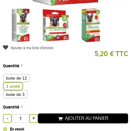
Ajouter à ma liste d'envies
5,20 € TTC
Quantité
boite de 12
1 unité
boite de 3
Quantité
AJOUTER AU PANIER
-
+
En stock