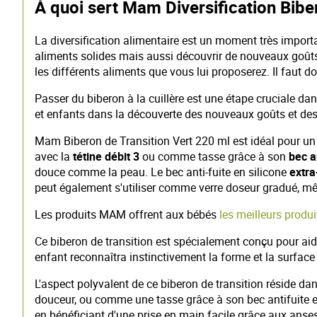
À quoi sert Mam Diversification Bibe
La diversification alimentaire est un moment très impor
aliments solides mais aussi découvrir de nouveaux goûts 
les différents aliments que vous lui proposerez. Il faut d
Passer du biberon à la cuillère est une étape cruciale d
et enfants dans la découverte des nouveaux goûts et des
Mam Biberon de Transition Vert 220 ml est idéal pour u
avec la
tétine débit 3
ou comme tasse grâce à son
bec a
douce comme la peau. Le bec anti-fuite en silicone
extra
peut également s'utiliser comme verre doseur gradué, mê
Les produits MAM offrent aux bébés
les meilleurs produi
Ce biberon de transition est spécialement conçu pour aider
enfant reconnaîtra instinctivement la forme et la surface
L'aspect polyvalent de ce biberon de transition réside dans
douceur, ou comme une tasse grâce à son bec antifuite en
en bénéficiant d'une prise en main facile grâce aux anses