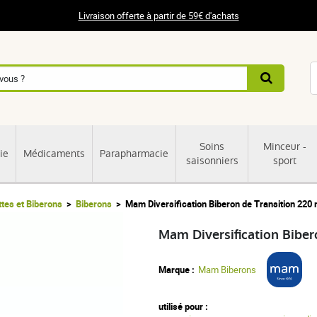
Livraison offerte à partir de 59€ d'achats
Soins
Minceur -
ie
Médicaments
Parapharmacie
saisonniers
sport
tes et Biberons
Biberons
Mam Diversification Biberon de Transition 220 
Mam Diversification Biber
Marque :
Mam Biberons
utilisé pour :