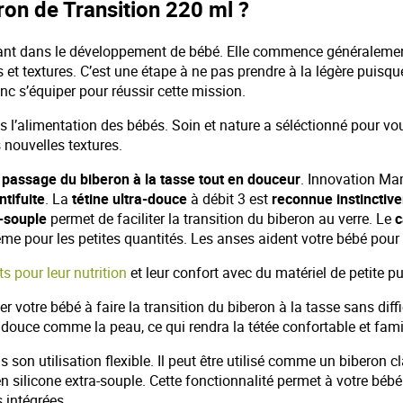
ron de Transition 220 ml ?
tant dans le développement de bébé. Elle commence généralement
et textures. C’est une étape à ne pas prendre à la légère puisqu
onc s’équiper pour réussir cette mission.
ans l’alimentation des bébés. Soin et nature a séléctionné pour 
 nouvelles textures.
n
passage du biberon à la tasse tout en douceur
. Innovation Mam
ntifuite
. La
tétine ultra-douce
à débit 3 est
reconnue instinctiv
-souple
permet de faciliter la transition du biberon au verre. Le
c
me pour les petites quantités. Les anses aident votre bébé pour
ts pour leur nutrition
et leur confort avec du matériel de petite pu
 votre bébé à faire la transition du biberon à la tasse sans diffic
 douce comme la peau, ce qui rendra la tétée confortable et famil
 son utilisation flexible. Il peut être utilisé comme un biberon c
 silicone extra-souple. Cette fonctionnalité permet à votre bébé
 intégrées.