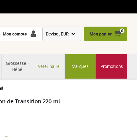
0
Mon compte
Devise : EUR
Mon panier
USD
GBP
Grossesse -
Vétérinaire
Marques
Promotions
CNY
Bébé
CHF
JPY
ml
KRW
on de Transition 220 ml