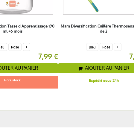
tion Tasse d'Apprentissage 190
Mam Diversification Cuillère Thermosensi
ml +6 mois
de 2
leu
Rose
+
Bleu
Rose
+
7,99 €
7
OUTER AU PANIER
AJOUTER AU PANIER
Hors stock
Expédié sous 24h