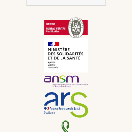
Inglés
USD
Alemán
GBP
CNY
Italiano
CHF
Ruso
JPY
Neerlandés
KRW
Portugués