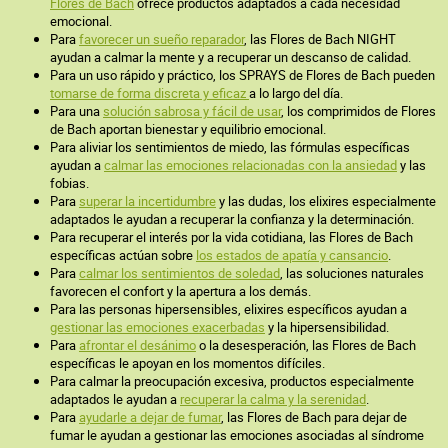
Flores de Bach
ofrece productos adaptados a cada necesidad
emocional.
Para
favorecer un sueño reparador
, las Flores de Bach NIGHT
ayudan a calmar la mente y a recuperar un descanso de calidad.
Para un uso rápido y práctico, los SPRAYS de Flores de Bach pueden
tomarse de forma discreta y eficaz
a lo largo del día.
Para una
solución sabrosa y fácil de usar
, los comprimidos de Flores
de Bach aportan bienestar y equilibrio emocional.
Para aliviar los sentimientos de miedo, las fórmulas específicas
ayudan a
calmar las emociones relacionadas con la ansiedad
y las
fobias.
Para
superar la incertidumbre
y las dudas, los elixires especialmente
adaptados le ayudan a recuperar la confianza y la determinación.
Para recuperar el interés por la vida cotidiana, las Flores de Bach
específicas actúan sobre
los estados de apatía y cansancio
.
Para
calmar los sentimientos de soledad
, las soluciones naturales
favorecen el confort y la apertura a los demás.
Para las personas hipersensibles, elixires específicos ayudan a
gestionar las emociones exacerbadas
y la hipersensibilidad.
Para
afrontar el desánimo
o la desesperación, las Flores de Bach
específicas le apoyan en los momentos difíciles.
Para calmar la preocupación excesiva, productos especialmente
adaptados le ayudan a
recuperar la calma y la serenidad
.
Para
ayudarle a dejar de fumar
, las Flores de Bach para dejar de
fumar le ayudan a gestionar las emociones asociadas al síndrome