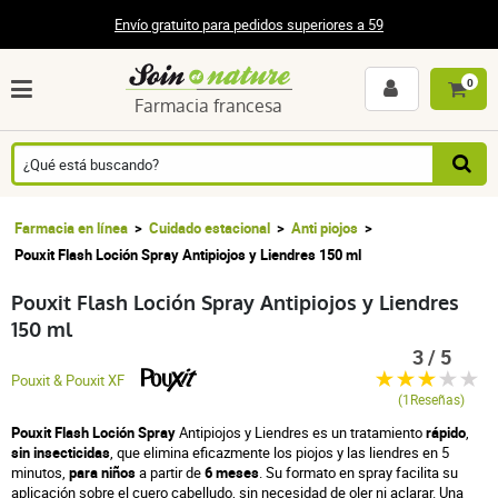
Envío gratuito para pedidos superiores a 59
0
Farmacia francesa
Farmacia en línea
Cuidado estacional
Anti piojos
Pouxit Flash Loción Spray Antipiojos y Liendres 150 ml
Pouxit Flash Loción Spray Antipiojos y Liendres
150 ml
3 / 5
Pouxit & Pouxit XF
(1Reseñas)
Pouxit Flash Loción Spray
Antipiojos y Liendres es un tratamiento
rápido
,
sin insecticidas
, que elimina eficazmente los piojos y las liendres en 5
minutos,
para niños
a partir de
6 meses
. Su formato en spray facilita su
aplicación sobre el cuero cabelludo, sin necesidad de oler ni aclarar. Una