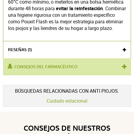
60°C como mínimo, o meterlos en una bolsa hermética
durante 48 horas para
evitar la reinfestación
. Combinar
una higiene rigurosa con un tratamiento específico
como Pouxit Flash es la mejor estrategia para eliminar
los piojos y las liendres de su hogar a largo plazo.
RESEÑAS (1)
CONSEJOS DEL FARMACÉUTICO
utilizado
antipiojos
,
loción antipiojos
,
tratamiento
para :
antipiojos
Voir l'attestation de confiance
BÚSQUEDAS RELACIONADAS CON ANTI PIOJOS.
Avis soumis à un contrôle
Cuidado estacional
3 / 5
CONSEJOS DE NUESTROS
(1Reseñas)