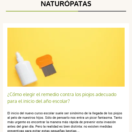
NATURÓPATAS
5 étoiles
0
4 étoiles
0
3 étoiles
1
2 étoiles
0
1 étoile
0
Trier l'affichage des avis
Maud F.
publié le 27 mai 2025 suite à une commande du 04 mai
2025
3 / 5
¿Cómo elegir el remedio contra los piojos adecuado
para el inicio del año escolar?
Pratique
El inicio del nuevo curso escolar suele ser sinónimo de la llegada de los piojos
al pelo de nuestros hijos. Sólo de pensarlo nos entra un picor fantasma. Tanto
más urgente es encontrar la manera más rápida de prevenir esta invasión
antes del gran día. Pero la realidad es bien distinta: no existen medidas
preventivas para evitar estas pequeñas bestias.…