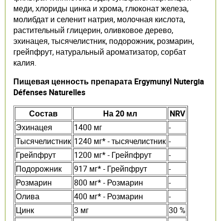
меди, хлориды цинка и хрома, глюконат железа,
молибдат и селенит натрия, молочная кислота,
растительный глицерин, оливковое дерево,
эхинацея, тысячелистник, подорожник, розмарин,
грейпфрут, натуральный ароматизатор, сорбат
калия.
Пищевая ценность препарата Ergymunyl Nutergia
Défenses Naturelles
Состав
На 20 мл
NRV
Эхинацея
1400 мг
-
Тысячелистник
1240 мг* - тысячелистник
-
Грейпфрут
1200 мг* - Грейпфрут
-
Подорожник
917 мг* - Грейпфрут
-
Розмарин
800 мг* - Розмарин
-
Олива
400 мг* - Розмарин
-
Цинк
3 мг
30 %