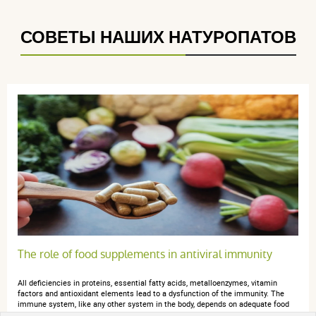
используемый
стимулировать естественные
для :
защитные механизмы
,
резкое
Voir l'attestation de confiance
СОВЕТЫ НАШИХ НАТУРОПАТОВ
похолодание
Avis soumis à un contrôle
5 / 5
(4Отзывы)
5 étoiles
4
4 étoiles
0
3 étoiles
0
2 étoiles
0
1 étoile
0
Trier l'affichage des avis
The role of food supplements in antiviral immunity
All deficiencies in proteins, essential fatty acids, metalloenzymes, vitamin
factors and antioxidant elements lead to a dysfunction of the immunity. The
immune system, like any other system in the body, depends on adequate food
intake and is very sensitive to nutritional deficits and imbalances. However,