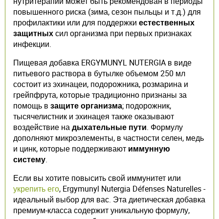
нутритерапии может быть рекомендован в периоды
повышенного риска (зима, сезон пыльцы и т.д.) для
профилактики или для поддержки
естественных
защитных
сил организма при первых признаках
инфекции.
Пищевая добавка ERGYMUNYL NUTERGIA в виде
питьевого раствора в бутылке объемом 250 мл
состоит из эхинацеи, подорожника, розмарина и
грейпфрута, которые традиционно признаны за
помощь в
защите организма
; подорожник,
тысячелистник и эхинацея также оказывают
воздействие на
дыхательные пути
. Формулу
дополняют микроэлементы, в частности селен, медь
и цинк, которые поддерживают
иммунную
систему
.
Если вы хотите повысить свой иммунитет или
укрепить его
, Ergymunyl Nutergia Défenses Naturelles -
идеальный выбор для вас. Эта диетическая добавка
премиум-класса содержит уникальную формулу,