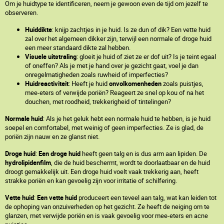
Om je huidtype te identificeren, neem je gewoon even de tijd om jezelf te
observeren.
Huiddikte
: knijp zachtjes in je huid. Is ze dun of dik? Een vette huid
zal over het algemeen dikker zijn, terwijl een normale of droge huid
een meer standaard dikte zal hebben.
Visuele uitstraling
: gloeit je huid of ziet ze er dof uit? Is je teint egaal
of oneffen? Als je met je hand over je gezicht gaat, voel je dan
onregelmatigheden zoals ruwheid of imperfecties?
Huidreactiviteit
: Heeft je huid
onvolkomenheden
zoals puistjes,
mee-eters of verwijde poriën? Reageert ze snel op kou of na het
douchen, met roodheid, trekkerigheid of tintelingen?
Normale huid
: Als je het geluk hebt een normale huid te hebben, is je huid
soepel en comfortabel, met weinig of geen imperfecties. Ze is glad, de
poriën zijn nauw en ze glanst niet.
Droge huid
:
Een droge huid
heeft geen talg en is dus arm aan lipiden. De
hydrolipidenfilm
, die de huid beschermt, wordt te doorlaatbaar en de huid
droogt gemakkelijk uit. Een droge huid voelt vaak trekkerig aan, heeft
strakke poriën en kan gevoelig zijn voor irritatie of schilfering.
Vette huid
:
Een vette huid
produceert een teveel aan talg, wat kan leiden tot
de ophoping van onzuiverheden op het gezicht. Ze heeft de neiging om te
glanzen, met verwijde poriën en is vaak gevoelig voor mee-eters en acne