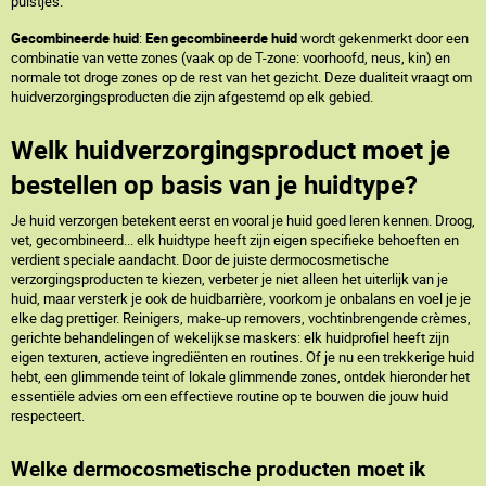
puistjes.
Gecombineerde huid
:
Een gecombineerde huid
wordt gekenmerkt door een
combinatie van vette zones (vaak op de T-zone: voorhoofd, neus, kin) en
normale tot droge zones op de rest van het gezicht. Deze dualiteit vraagt om
huidverzorgingsproducten die zijn afgestemd op elk gebied.
Welk huidverzorgingsproduct moet je
bestellen op basis van je huidtype?
Je huid verzorgen betekent eerst en vooral je huid goed leren kennen. Droog,
vet, gecombineerd... elk huidtype heeft zijn eigen specifieke behoeften en
verdient speciale aandacht. Door de juiste dermocosmetische
verzorgingsproducten te kiezen, verbeter je niet alleen het uiterlijk van je
huid, maar versterk je ook de huidbarrière, voorkom je onbalans en voel je je
elke dag prettiger. Reinigers, make-up removers, vochtinbrengende crèmes,
gerichte behandelingen of wekelijkse maskers: elk huidprofiel heeft zijn
eigen texturen, actieve ingrediënten en routines. Of je nu een trekkerige huid
hebt, een glimmende teint of lokale glimmende zones, ontdek hieronder het
essentiële advies om een effectieve routine op te bouwen die jouw huid
respecteert.
Welke dermocosmetische producten moet ik