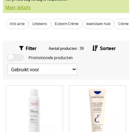
Meer details
Anti acne
Littekens
Eczeem Crème
kwetsbare huid
Crème vo
Filter
Sorteer
Aantal producten : 39
Promotionele producten