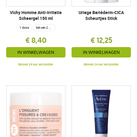
Vichy Homme Anti-Irritatie
Uriage Bariéderm-CICA
Scheergel 150 ml
Scheurtjes Stick
1 doos
Set van 2 dozen
€ 8,40
€ 12,25
IN WINKELWAGEN
IN WINKELWAGEN
Binnen 24 uur verzonden
Binnen 24 uur verzonden