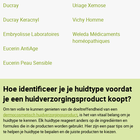
Ducray
Uriage Xemose
Ducray Keracnyl
Vichy Homme
Embryolisse Laboratoires
Weleda Médicaments
homéopathiques
Eucerin AntiAge
Eucerin Peau Sensible
Hoe identificeer je je huidtype voordat
je een huidverzorgingsproduct koopt?
Om ten volle te kunnen genieten van de doeltreffendheid van een
dermocosmetisch huidverzorgingsproduct
, is het van vitaal belang om je
huidtype te kennen. Elk huidtype reageert anders op de ingrediënten en
formules die in de producten worden gebruikt. Hier zijn een paar tips om je
te helpen je huidtype te bepalen en de juiste producten te kiezen.