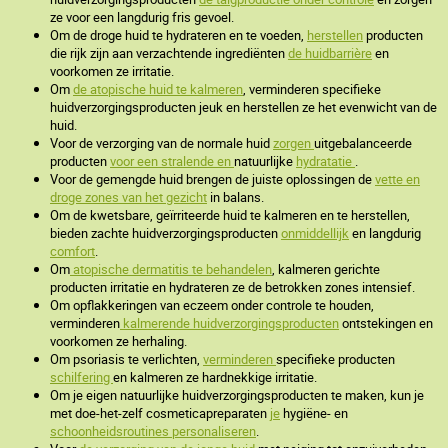
ze voor een langdurig fris gevoel.
Om de droge huid te hydrateren en te voeden,
herstellen
producten
die rijk zijn aan verzachtende ingrediënten
de huidbarrière
en
voorkomen ze irritatie.
Om
de atopische huid te kalmeren
, verminderen specifieke
huidverzorgingsproducten jeuk en herstellen ze het evenwicht van de
huid.
Voor de verzorging van de normale huid
zorgen
uitgebalanceerde
producten
voor een stralende en
natuurlijke
hydratatie
.
Voor de gemengde huid brengen de juiste oplossingen de
vette en
droge zones van het gezicht
in balans.
Om de kwetsbare, geïrriteerde huid te kalmeren en te herstellen,
bieden zachte huidverzorgingsproducten
onmiddellijk
en langdurig
comfort
.
Om
atopische dermatitis te behandelen
, kalmeren gerichte
producten irritatie en hydrateren ze de betrokken zones intensief.
Om opflakkeringen van eczeem onder controle te houden,
verminderen
kalmerende huidverzorgingsproducten
ontstekingen en
voorkomen ze herhaling.
Om psoriasis te verlichten,
verminderen
specifieke producten
schilfering
en kalmeren ze hardnekkige irritatie.
Om je eigen natuurlijke huidverzorgingsproducten te maken, kun je
met doe-het-zelf cosmeticapreparaten
je
hygiëne- en
schoonheidsroutines personaliseren
.