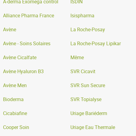
A-derma Exomega control
ISDIN
Alliance Pharma France
Isispharma
Avène
La Roche-Posay
Avène - Soins Solaires
La Roche-Posay Lipikar
Avène Cicalfate
Même
Avène Hyaluron B3
SVR Cicavit
Avène Men
SVR Sun Secure
Bioderma
SVR Topialyse
Cicabiafine
Uriage Bariéderm
Cooper Soin
Uriage Eau Thermale