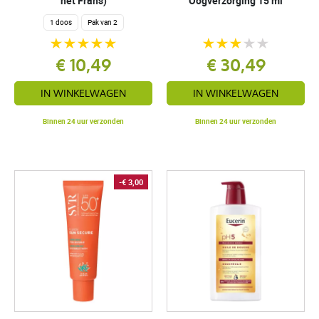
het Frans)
Oogverzorging 15 ml
1 doos
Pak van 2
€ 10,49
€ 30,49
IN WINKELWAGEN
IN WINKELWAGEN
Binnen 24 uur verzonden
Binnen 24 uur verzonden
-€ 3,00