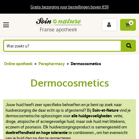
Gratis bezorging voor bestellingen boven €59
0
Franse apotheek
Online apotheek
Parapharmacy
Dermocosmetics
Dermocosmetics
Jouw huid heeft zeer specifieke behoeften en je bent op zoek naar
huidverzorging die daar echt op is afgestemd? Bij
Soin-et-Nature
vind je
dermocosmetische oplossingen voor
alle huidgevoeligheden
: vette,
droge, atopische of acnegevoelige huid, maar ook huid met littekens,
eczeem of psoriasis. Elk huidverzorgingsproduct is samengesteld om
doeltreffendheid en hoge tolerantie
te combineren
,
om het evenwicht
van je huid dag na dag te respecteren.