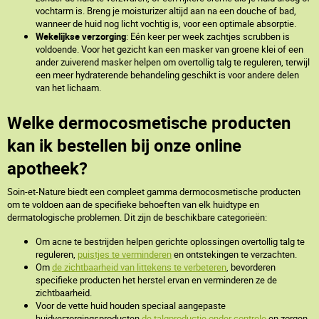
vochtarm is. Breng je moisturizer altijd aan na een douche of bad,
wanneer de huid nog licht vochtig is, voor een optimale absorptie.
Wekelijkse verzorging
: Eén keer per week zachtjes scrubben is
voldoende. Voor het gezicht kan een masker van groene klei of een
ander zuiverend masker helpen om overtollig talg te reguleren, terwijl
een meer hydraterende behandeling geschikt is voor andere delen
van het lichaam.
Welke dermocosmetische producten
kan ik bestellen bij onze online
apotheek?
Soin-et-Nature biedt een compleet gamma dermocosmetische producten
om te voldoen aan de specifieke behoeften van elk huidtype en
dermatologische problemen. Dit zijn de beschikbare categorieën:
Om acne te bestrijden helpen gerichte oplossingen overtollig talg te
reguleren,
puistjes te verminderen
en ontstekingen te verzachten.
Om
de zichtbaarheid van littekens te verbeteren
, bevorderen
specifieke producten het herstel ervan en verminderen ze de
zichtbaarheid.
Voor de vette huid houden speciaal aangepaste
huidverzorgingsproducten
de talgproductie onder controle
en zorgen