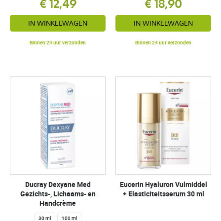
€ 12,49
€ 18,90
IN WINKELWAGEN
IN WINKELWAGEN
Binnen 24 uur verzonden
Binnen 24 uur verzonden
Ducray Dexyane Med
Eucerin Hyaluron Vulmiddel
Gezichts-, Lichaams- en
+ Elasticiteitsserum 30 ml
Handcrème
30 ml
100 ml