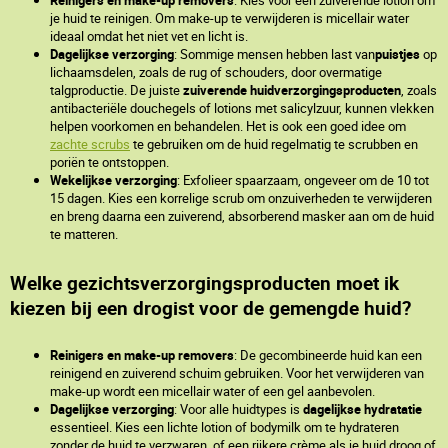
je huid te reinigen. Om make-up te verwijderen is micellair water
ideaal omdat het niet vet en licht is.
Dagelijkse verzorging
: Sommige mensen hebben last van
puistjes
op
lichaamsdelen, zoals de rug of schouders, door overmatige
talgproductie. De juiste
zuiverende huidverzorgingsproducten
, zoals
antibacteriële douchegels of lotions met salicylzuur, kunnen vlekken
helpen voorkomen en behandelen. Het is ook een goed idee om
zachte scrubs
te gebruiken om de huid regelmatig te scrubben en
poriën te ontstoppen.
Wekelijkse verzorging
: Exfolieer spaarzaam, ongeveer om de 10 tot
15 dagen. Kies een korrelige scrub om onzuiverheden te verwijderen
en breng daarna een zuiverend, absorberend masker aan om de huid
te matteren.
Welke gezichtsverzorgingsproducten moet ik
kiezen bij een drogist voor de gemengde huid?
Reinigers en make-up removers
: De gecombineerde huid kan een
reinigend en zuiverend schuim gebruiken. Voor het verwijderen van
make-up wordt een micellair water of een gel aanbevolen.
Dagelijkse verzorging
: Voor alle huidtypes is
dagelijkse hydratatie
essentieel. Kies een lichte lotion of bodymilk om te hydrateren
zonder de huid te verzwaren, of een rijkere crème als je huid droog of