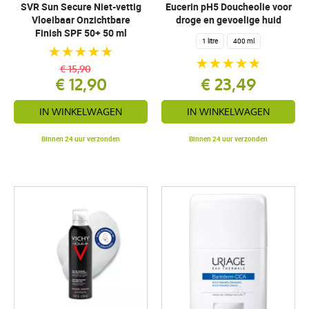
SVR Sun Secure Niet-vettig
Eucerin pH5 Doucheolie voor
Vloeibaar Onzichtbare
droge en gevoelige huid
Finish SPF 50+ 50 ml
1 litre
400 ml
€ 15,90
€ 12,90
€ 23,49
IN WINKELWAGEN
IN WINKELWAGEN
Binnen 24 uur verzonden
Binnen 24 uur verzonden