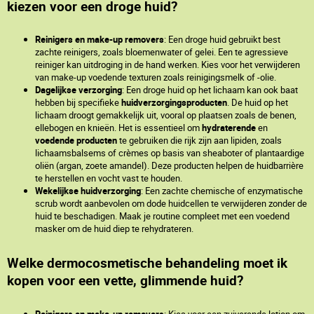
kiezen voor een droge huid?
Reinigers en make-up removers
: Een droge huid gebruikt best
zachte reinigers, zoals bloemenwater of gelei. Een te agressieve
reiniger kan uitdroging in de hand werken. Kies voor het verwijderen
van make-up voedende texturen zoals reinigingsmelk of -olie.
Dagelijkse verzorging
: Een droge huid op het lichaam kan ook baat
hebben bij specifieke
huidverzorgingsproducten
. De huid op het
lichaam droogt gemakkelijk uit, vooral op plaatsen zoals de benen,
ellebogen en knieën. Het is essentieel om
hydraterende
en
voedende
producten
te gebruiken die rijk zijn aan lipiden, zoals
lichaamsbalsems of crèmes op basis van sheaboter of plantaardige
oliën (argan, zoete amandel). Deze producten helpen de huidbarrière
te herstellen en vocht vast te houden.
Wekelijkse huidverzorging
: Een zachte chemische of enzymatische
scrub wordt aanbevolen om dode huidcellen te verwijderen zonder de
huid te beschadigen. Maak je routine compleet met een voedend
masker om de huid diep te rehydrateren.
Welke dermocosmetische behandeling moet ik
kopen voor een vette, glimmende huid?
Reinigers en make-up removers
: Kies voor een zuiverende lotion om