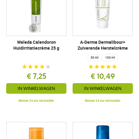
Weleda Calendoron
A-Derma Dermalibour+
Huidirritatiecrème 25 g
Zuiverende Herstelcrème
50 ml
100 ml
€ 7,25
€ 10,49
IN WINKELWAGEN
IN WINKELWAGEN
Binnen 24 uur verzonden
Binnen 24 uur verzonden