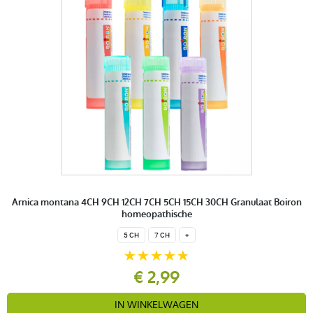
3 étoiles
0
2 étoiles
0
1 étoile
0
Trier l'affichage des avis
Hernández S.
publié le 15 janvier 2026 suite à une commande du
19 décembre 2025
5 / 5
Arnica montana 4CH 9CH 12CH 7CH 5CH 15CH 30CH Granulaat Boiron
homeopathische
Parfait
5 CH
7 CH
+
€ 2,99
Carole D.
publié le 24 août 2025 suite à une commande du 30 juillet
IN WINKELWAGEN