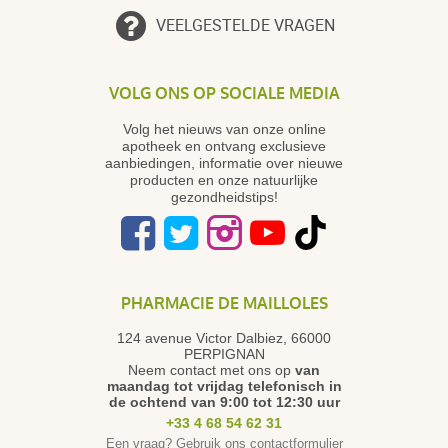
VEELGESTELDE VRAGEN
gnia
VOLG ONS OP SOCIALE MEDIA
Volg het nieuws van onze online
anonymous a.
publié le 20 mars 2023 suite à une commande du
apotheek en ontvang exclusieve
09 mars 2023
aanbiedingen, informatie over nieuwe
5 / 5
producten en onze natuurlijke
gezondheidstips!
Très bien, conforme à mes attentes, je recommande !
PHARMACIE DE MAILLOLES
anonymous a.
124 avenue Victor Dalbiez, 66000
publié le 03 août 2022 suite à une commande du
PERPIGNAN
20 juillet 2022
Neem contact met ons op
van
5 / 5
maandag tot vrijdag
telefonisch in
de ochtend van 9:00 tot 12:30 uur
+33 4 68 54 62 31
très bien, produit conforme à mes attentes
Een vraag? Gebruik ons contactformulier