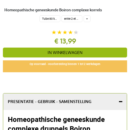
Homeopathische geneeskunde Boiron complexe korrels
Tube 80 korrels 4 g.
entre 2 et 5 souches homéopathiques
+
€ 13,99
IN WINKELWAGEN
Op voorraad - voorbereiding binnen 1 tot 2 werkdagen
PRESENTATIE - GEBRUIK - SAMENSTELLING
Homeopathische geneeskunde
complexe druppels Boiron