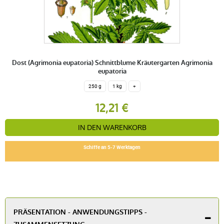
Dost (Agrimonia eupatoria) Schnittblume Kräutergarten Agrimonia
eupatoria
250 g
1 kg
+
12,21 €
IN DEN WARENKORB
Schiffe an 5-7 Werktagen
PRÄSENTATION - ANWENDUNGSTIPPS -