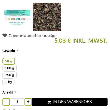
Zu meiner Wunschliste hinzufügen
5,03 € INKL. MWST.
Gewicht
50 g
100 g
250 g
1 kg
Anzahl
IN DEN WARENKORB
-
+