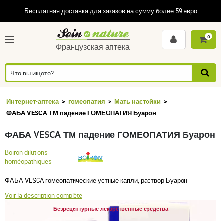
Бесплатная доставка для заказов на сумму более 59 евро
0
Французская аптека
Интернет-аптека
гомеопатия
Мать настойки
ФАБА VESCA ТМ падение ГОМЕОПАТИЯ Буарон
ФАБА VESCA ТМ падение ГОМЕОПАТИЯ Буарон
Boiron dilutions
homéopathiques
ФАБА VESCA гомеопатические устные капли, раствор Буарон
Voir la description complète
Безрецептурные лекарственные средства