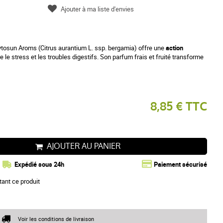
Ajouter à ma liste d'envies
ytosun Aroms (Citrus aurantium L. ssp. bergamia) offre une
action
re le stress et les troubles digestifs. Son parfum frais et fruité transforme
8,85 € TTC
AJOUTER AU PANIER
Expédié sous 24h
Paiement sécurisé
tant ce produit
Voir les conditions de livraison