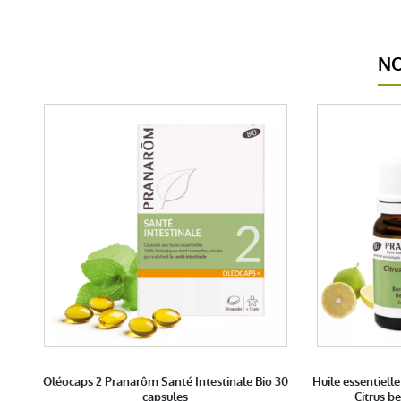
NO
Oléocaps 2 Pranarôm Santé Intestinale Bio 30
Huile essentiell
capsules
Citrus b