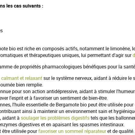
ns les cas suivants :
es
te bio est riche en composés actifs, notamment le limonène, le l
romatiques et thérapeutiques uniques, lui permettant d'agir sur
d
 gamme de propriétés pharmacologiques bénéfiques pour la santé
t calmant et relaxant
sur le système nerveux, aidant à réduire le st
 journée bien remplie.
nnue pour son action antidépressive, aidant à stimuler l'humeur
r l'esprit et à favoriser un sentiment de bien-être.
nnes, l'huile essentielle de Bergamote bio peut être utilisée pour
 contribuant ainsi à maintenir un environnement sain et hygiéniqu
, aidant à
soulager les problèmes digestifs
tels que les ballonnem
 enzymes digestives et en apaisant les spasmes intestinaux.
 être utilisée pour
favoriser un sommeil réparateur
et de qualité