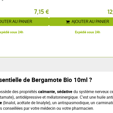
7,15 €
12
OUTER AU PANIER
AJOUTER AU PANIER
xpédié sous 24h
Expédié sous 24h
sentielle de Bergamote Bio 10ml ?
ssède des propriétés
calmante, sédative
du système nerveux cent
utamate), antidépressive et mélatoninergique. C'est une huile an
ue
(linalol, acétate de linalyle), un antispasmodique, un carminatif
ses conseillées par votre médecin ou votre pharmacien.