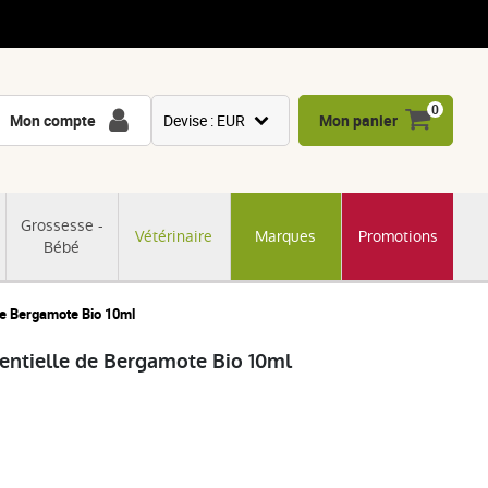
0
Mon compte
Devise : EUR
Mon panier
USD
GBP
Grossesse -
Vétérinaire
Marques
Promotions
CNY
Bébé
CHF
JPY
de Bergamote Bio 10ml
KRW
entielle de Bergamote Bio 10ml