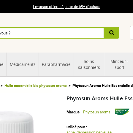
Livraison offerte à partir de 59€ d'achats
Soins
Minceur -
ie
Médicaments
Parapharmacie
saisonniers
sport
Huile essentielle bio phytosun aroms
Phytosun Aroms Huile Essentielle 
Phytosun Aroms Huile Ess
Marque :
Phytosun aroms
utilisé pour :
acné
,
dépression nerveuse