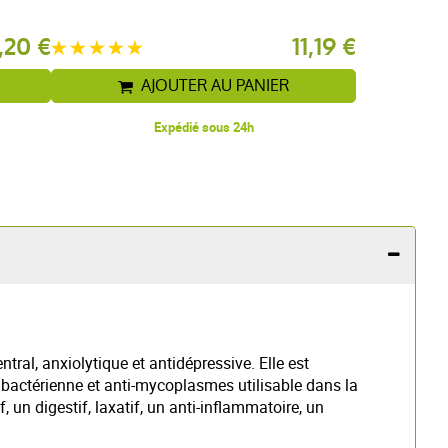
,20 €
11,19 €
AJOUTER AU PANIER
Expédié sous 24h
ral, anxiolytique et antidépressive. Elle est
tibactérienne et anti-mycoplasmes utilisable dans la
, un digestif, laxatif, un anti-inflammatoire, un